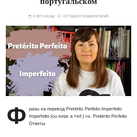
португальском
у
5 ЛЕТ НАЗАД
ОСТАВЬТЕ КОММЕНТАРИЙ
Ф
разы на перевод Pretérito Perfeito Imperfeito
Imperfeito (ou estar a +inf.) vs. Pretérito Perfeito
Ответы