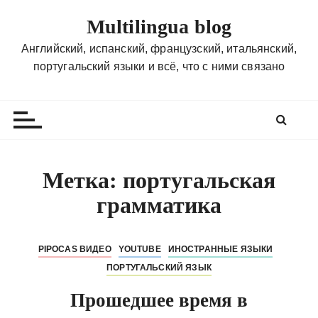
П
Multilingua blog
е
р
Английский, испанский, французский, итальянский,
е
португальский языки и всё, что с ними связано
й
т
и
к
с
о
Метка:
португальская
д
грамматика
е
р
ж
PIPOCAS ВИДЕО
YOUTUBE
ИНОСТРАННЫЕ ЯЗЫКИ
и
ПОРТУГАЛЬСКИЙ ЯЗЫК
м
о
Прошедшее время в
м