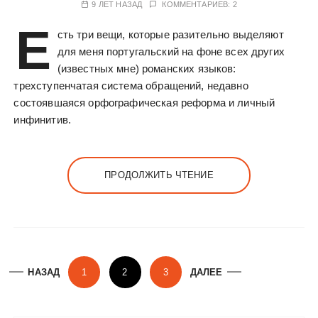
9 ЛЕТ НАЗАД
КОММЕНТАРИЕВ: 2
Е
сть три вещи, которые разительно выделяют
для меня португальский на фоне всех других
(известных мне) романских языков:
трехступенчатая система обращений, недавно
состоявшаяся орфографическая реформа и личный
инфинитив.
ПРОДОЛЖИТЬ ЧТЕНИЕ
П
НАЗАД
1
2
3
ДАЛЕЕ
а
г