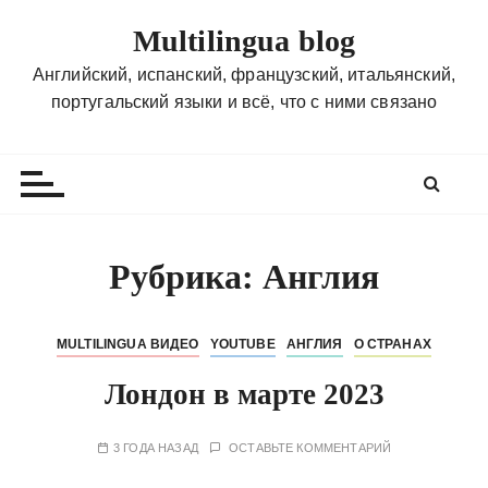
П
Multilingua blog
е
р
Английский, испанский, французский, итальянский,
е
португальский языки и всё, что с ними связано
й
т
и
к
с
о
Рубрика:
Англия
д
е
р
MULTILINGUA ВИДЕО
YOUTUBE
АНГЛИЯ
О СТРАНАХ
ж
Лондон в марте 2023
и
м
о
3 ГОДА НАЗАД
ОСТАВЬТЕ КОММЕНТАРИЙ
м