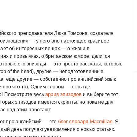
йского преподавателя Люка Томсона, создателя
произношения — у него оно настоящее красивое
вает об интересных вещах — о жизни в
иях и привычках, о британском юморе, делится
оторые его эпизоды — это просто рассказы, которые
 top of the head), другие — неподготовленные
а, еще другие — собственно про английский язык
 про что-то). Одним словом — есть где
о! Посмотрите весь
архив эпизодов
и выберите тот,
торых эпизодов имеется скрипты, но пока не для
час над этим работают.
г про английский — это
блог словаря Macmillan
. Я
ждый день получаю уведомления о новых статьях.
нь полезные и интересные.