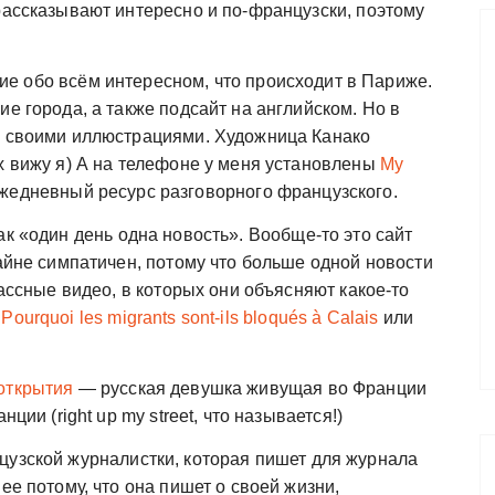
рассказывают интересно и по-французски, поэтому
ие обо всём интересном, что происходит в Париже.
ие города, а также подсайт на английском. Но в
н своими иллюстрациями. Художница Канако
х вижу я) А на телефоне у меня установлены
My
ежедневный ресурс разговорного французского.
к «один день одна новость». Вообще-то это сайт
райне симпатичен, потому что больше одной новости
лассные видео, в которых они объясняют какое-то
,
Pourquoi les migrants sont-ils bloqués à Calais
или
открытия
— русская девушка живущая во Франции
ции (right up my street, что называется!)
цузской журналистки, которая пишет для журнала
ее потому, что она пишет о своей жизни,