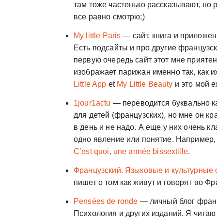
там тоже частенько рассказывают, но 
все равно смотрю;)
My little Paris
— сайт, книга и приложен
Есть подсайты и про другие французск
первую очередь сайт этот мне прияте
изображает парижан именно так, как и
Little App
et
My Little Beauty
и это мой 
1jour1actu
— переводится буквально ка
для детей (французских), но мне он к
в день и не надо. А еще у них очень к
одно явление или понятие. Например
C’est quoi, une année bissextille
.
Французский. Языковые и культурные 
пишет о том как живут и говорят во Фран
Pensées de ronde
— личный блог фран
Психология и других изданий. Я читаю 