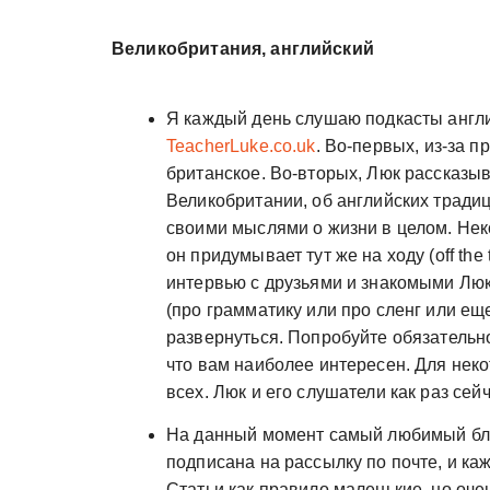
Великобритания, английский
Я каждый день слушаю подкасты англи
TeacherLuke.co.uk
. Во-первых, из-за 
британское. Во-вторых, Люк рассказы
Великобритании, об английских традиц
своими мыслями о жизни в целом. Нек
он придумывает тут же на ходу (off the
интервью с друзьями и знакомыми Люк
(про грамматику или про сленг или еще
развернуться. Попробуйте обязательн
что вам наиболее интересен. Для неко
всех. Люк и его слушатели как раз сей
На данный момент самый любимый бло
подписана на рассылку по почте, и ка
Статьи как правило маленькие, но оче