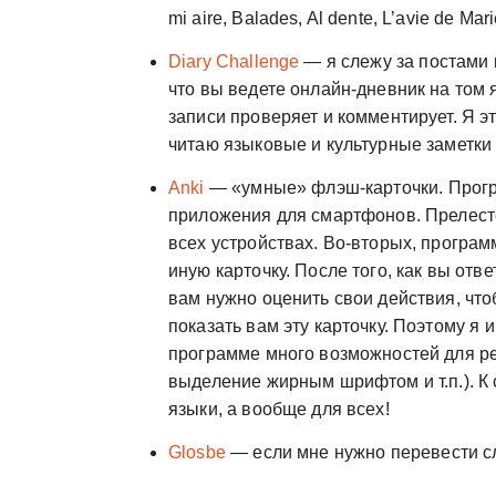
mi aire, Balades, Al dente, L’avie de Mari
Diary Challenge
— я слежу за постами к
что вы ведете онлайн-дневник на том я
записи проверяет и комментирует. Я э
читаю языковые и культурные заметки 
Anki
— «умные» флэш-карточки. Програ
приложения для смартфонов. Прелесте
всех устройствах. Во-вторых, програм
иную карточку. После того, как вы отве
вам нужно оценить свои действия, чт
показать вам эту карточку. Поэтому я
программе много возможностей для ре
выделение жирным шрифтом и т.п.). К сл
языки, а вообще для всех!
Glosbe
— если мне нужно перевести сл