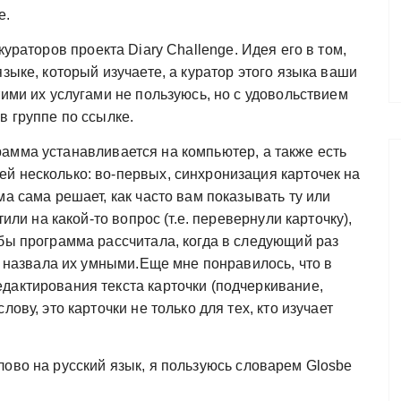
e.
ураторов проекта Diary Challenge. Идея его в том,
зыке, который изучаете, а куратор этого языка ваши
тими их услугами не пользуюсь, но с удовольствием
в группе по ссылке.
мма устанавливается на компьютер, а также есть
й несколько: во-первых, синхронизация карточек на
ма сама решает, как часто вам показывать ту или
тили на какой-то вопрос (т.е. перевернули карточку),
обы программа рассчитала, когда в следующий раз
 и назвала их умными.Еще мне понравилось, что в
дактирования текста карточки (подчеркивание,
ову, это карточки не только для тех, кто изучает
ово на русский язык, я пользуюсь словарем Glosbe