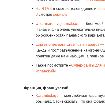
На
RTVE
я смотрю телевидение и
сер
3
смотрю
сериалы
.
Ursa-mare.livejournal.com
— блог моей 
Панаме. Она очень увлекательно пишет 
об особенностях панамского варианта
Expresiones para Erasmus en apuros
— 
Каждый пост разъяснение какого-нибу
понятен даже начинающим, а главное 
Также посмотрите «
Супер-сайты для 
испанский
«
Франция, французский
Karambolage
— моя любимая французс
обычаях. Стоит сказать, что она фран