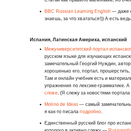
BBC Russian Learning English
— даже с
знаешь, за что хвататься!)) А есть вед
Испания, Латинская Америка, испанский
Межуниверситетский портал испанско
русском языке для изучающих испанск
замечательный Георгий Нуждин, автор 
хорошенько его, портал, прошерстить,
Там и онлайн учебник есть и материал
упражнения по лексике-грамматике. А
слове
. (Я слежу за новостями портал
Molino de Ideas
— самый замечательный
я как-то писала
подробно
.
Единственный русский блог про испан
которого я активно слежу —
Ruspangli