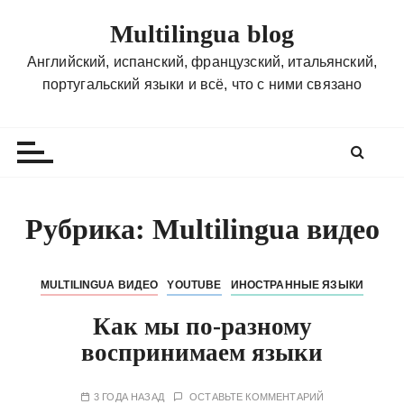
П
Multilingua blog
е
р
Английский, испанский, французский, итальянский,
е
португальский языки и всё, что с ними связано
й
т
и
к
с
о
Рубрика:
Multilingua видео
д
е
р
MULTILINGUA ВИДЕО
YOUTUBE
ИНОСТРАННЫЕ ЯЗЫКИ
ж
Как мы по-разному
и
воспринимаем языки
м
о
м
3 ГОДА НАЗАД
ОСТАВЬТЕ КОММЕНТАРИЙ