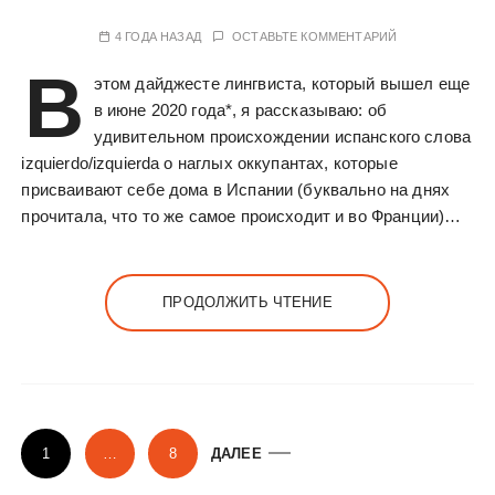
4 ГОДА НАЗАД
ОСТАВЬТЕ КОММЕНТАРИЙ
В
этом дайджесте лингвиста, который вышел еще
в июне 2020 года*, я рассказываю: об
удивительном происхождении испанского слова
izquierdo/izquierda о наглых оккупантах, которые
присваивают себе дома в Испании (буквально на днях
прочитала, что то же самое происходит и во Франции)…
ПРОДОЛЖИТЬ ЧТЕНИЕ
П
1
…
8
ДАЛЕЕ
а