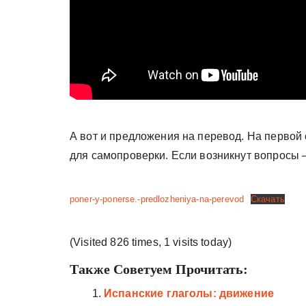
А вот и предложения на перевод. На первой
для самопроверки. Если возникнут вопросы 
poner-y-ponerse.-predlozheniya-na-perevod
Скачать
(Visited 826 times, 1 visits today)
Также Советуем Прочитать:
Испанские глаголы: движение