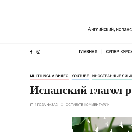
П
е
р
е
Английский, испанс
й
т
и
ГЛАВНАЯ
СУПЕР КУРС
к
с
о
MULTILINGUA ВИДЕО
YOUTUBE
ИНОСТРАННЫЕ ЯЗЫ
д
е
Испанский глагол p
р
ж
4 ГОДА НАЗАД
ОСТАВЬТЕ КОММЕНТАРИЙ
и
м
о
м