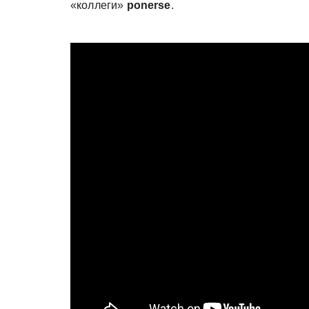
«коллеги»
ponerse
.