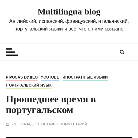
П
Multilingua blog
е
р
Английский, испанский, французский, итальянский,
е
португальский языки и всё, что с ними связано
й
т
и
к
с
о
PIPOCAS ВИДЕО
YOUTUBE
ИНОСТРАННЫЕ ЯЗЫКИ
д
ПОРТУГАЛЬСКИЙ ЯЗЫК
е
р
Прошедшее время в
ж
португальском
и
м
5 ЛЕТ НАЗАД
ОСТАВЬТЕ КОММЕНТАРИЙ
о
м