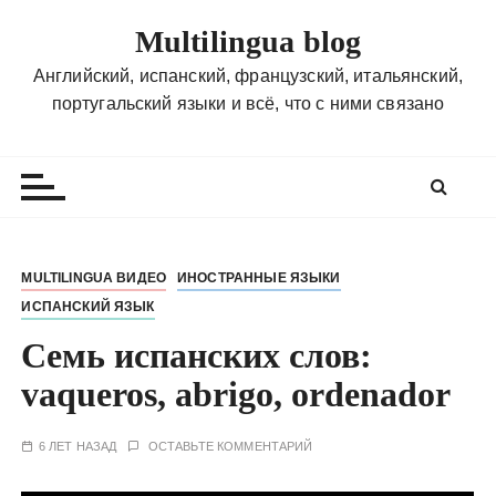
П
Multilingua blog
е
р
Английский, испанский, французский, итальянский,
е
португальский языки и всё, что с ними связано
й
т
и
к
с
о
MULTILINGUA ВИДЕО
ИНОСТРАННЫЕ ЯЗЫКИ
д
ИСПАНСКИЙ ЯЗЫК
е
р
Семь испанских слов:
ж
vaqueros, abrigo, ordenador
и
м
6 ЛЕТ НАЗАД
ОСТАВЬТЕ КОММЕНТАРИЙ
о
м