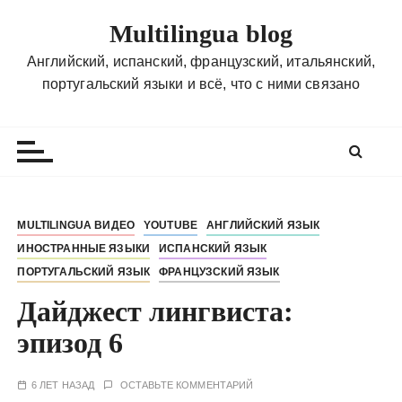
П
Multilingua blog
е
р
Английский, испанский, французский, итальянский,
е
португальский языки и всё, что с ними связано
й
т
и
к
с
о
MULTILINGUA ВИДЕО
YOUTUBE
АНГЛИЙСКИЙ ЯЗЫК
д
ИНОСТРАННЫЕ ЯЗЫКИ
ИСПАНСКИЙ ЯЗЫК
е
ПОРТУГАЛЬСКИЙ ЯЗЫК
ФРАНЦУЗСКИЙ ЯЗЫК
р
ж
Дайджест лингвиста:
и
эпизод 6
м
о
6 ЛЕТ НАЗАД
ОСТАВЬТЕ КОММЕНТАРИЙ
м