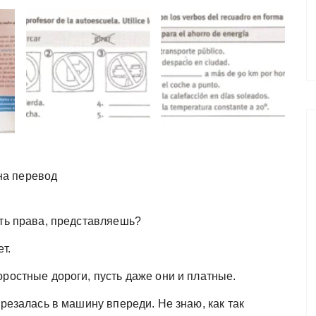
на перевод
ить права, представляешь?
т.
ростные дороги, пусть даже они и платные.
врезалась в машину впереди. Не знаю, как так