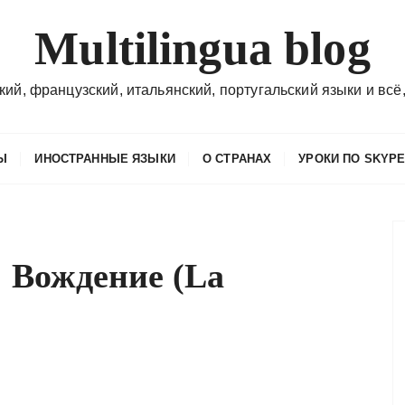
Multilingua blog
кий, французский, итальянский, португальский языки и всё,
Ы
ИНОСТРАННЫЕ ЯЗЫКИ
О СТРАНАХ
УРОКИ ПО SKYP
 Вождение (La