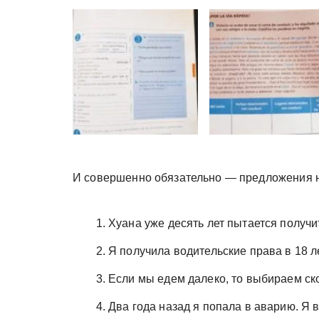
И совершенно обязательно — предложения 
Хуана уже десять лет пытается получ
Я получила водительские права в 18 ле
Если мы едем далеко, то выбираем ско
Два года назад я попала в аварию. Я 