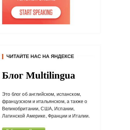
ЧИТАЙТЕ НАС НА ЯНДЕКСЕ
Блог Multilingua
Это блог об английском, испанском,
французском и итальянском, а также о
Великобритании, США, Испании,
Латинской Америке, Франции и Италии.