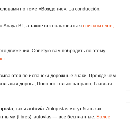
словами по теме «Вождение», La conducción.
io Anaya B1, а также воспользоваться
списком слов,
го движения. Советую вам побродить по этому
кст
называются по-испански дорожные знаки. Прежде чем
Скользкая дорога, Поворот только направо, Главная
opista
, так и
autovía
. Autopistas могут быть как
атными (libres), autovías — все бесплатные.
Более