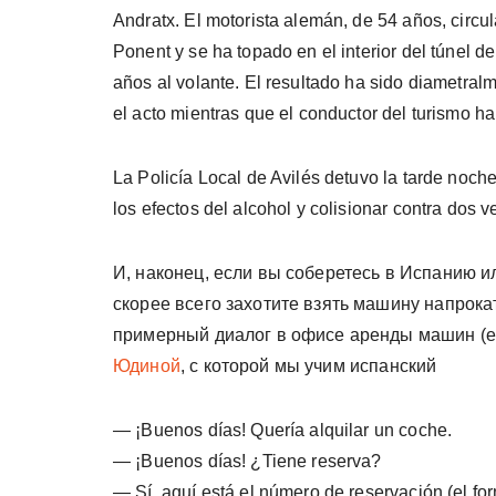
Andratx. El motorista alemán, de 54 años, circ
Ponent y se ha topado en el interior del túnel
años al volante. El resultado ha sido diametral
el acto mientras que el conductor del turismo ha
La Policía Local de Avilés detuvo la tarde noche
los efectos del alcohol y colisionar contra dos 
И, наконец, если вы соберетесь в Испанию 
скорее всего захотите взять машину напрокат 
примерный диалог в офисе аренды машин (el 
Юдиной
, с которой мы учим испанский
— ¡Buenos días! Quería alquilar un coche.
— ¡Buenos días! ¿Tiene reserva?
— Sí, aquí está el número de reservación (el form