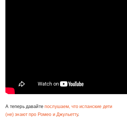
А теперь давайте
послушаем, что испанские дети
(не) знают про Ромео и Джульетту
.