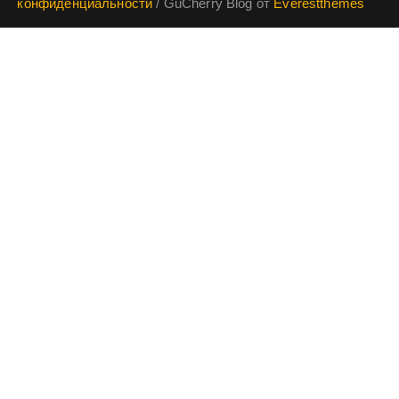
конфиденциальности
/ GuCherry Blog от
Everestthemes