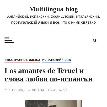
П
Multilingua blog
е
р
Английский, испанский, французский, итальянский,
е
португальский языки и всё, что с ними связано
й
т
и
к
с
о
ИНОСТРАННЫЕ ЯЗЫКИ
ИСПАНСКИЙ ЯЗЫК
д
Los amantes de Teruel и
е
р
слова любви по-испански
ж
и
7 ЛЕТ НАЗАД
ОСТАВЬТЕ КОММЕНТАРИЙ
м
о
м