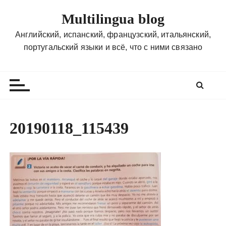
П
Multilingua blog
е
р
Английский, испанский, французский, итальянский,
е
португальский языки и всё, что с ними связано
й
т
и
к
с
о
20190118_115439
д
е
р
ж
и
м
о
м