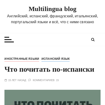
П
Multilingua blog
е
р
Английский, испанский, французский, итальянский,
е
португальский языки и всё, что с ними связано
й
т
и
к
с
о
ИНОСТРАННЫЕ ЯЗЫКИ
ИСПАНСКИЙ ЯЗЫК
д
Что почитать по-испански
е
р
ж
15 ЛЕТ НАЗАД
КОММЕНТАРИЕВ: 15
и
м
о
м