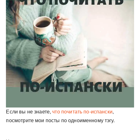
у
Если вы не знаете,
что почитать по-испански
,
посмотрите мои посты по одноименному тэгу.