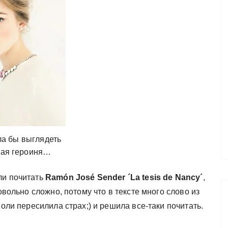
ла бы выглядеть
ная героиня…
ли почитать
Ramón José Sender ´La tesis de Nancy´
,
овольно сложно, потому что в тексте много слово из
воли пересилила страх;) и решила все-таки почитать.