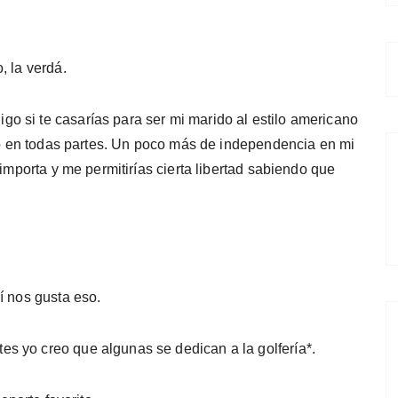
, la verdá.
 si te casarías para ser mi marido al estilo ameri­cano
smo en todas partes. Un poco más de indepen­dencia en mi
 importa y me permitirías cierta libertad sabiendo que
í nos gusta eso.
s yo creo que algunas se dedican a la golfería*.