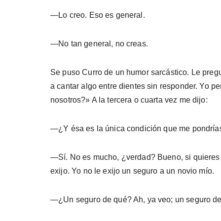
—Lo creo. Eso es general.
—No tan general, no creas.
Se puso Curro de un humor sarcástico. Le pre­gu
a cantar algo entre dientes sin res­ponder. Yo 
nosotros?» A la tercera o cuarta vez me dijo:
—¿Y ésa es la única condición que me pon­drías?
—Sí. No es mucho, ¿verdad? Bueno, si quie­res 
exijo. Yo no le exijo un seguro a un novio mío.
—¿Un seguro de qué? Ah, ya veo; un seguro de 