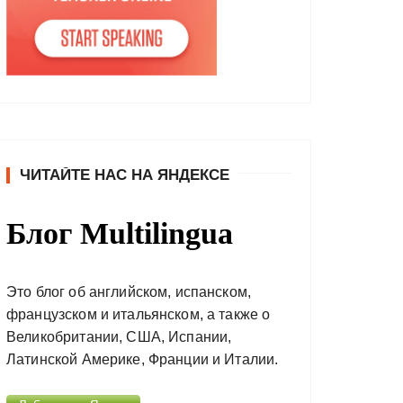
ЧИТАЙТЕ НАС НА ЯНДЕКСЕ
Блог Multilingua
Это блог об английском, испанском,
французском и итальянском, а также о
Великобритании, США, Испании,
Латинской Америке, Франции и Италии.