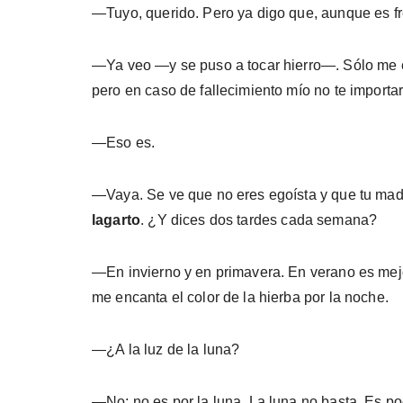
—Tuyo, querido. Pero ya digo que, aunque es fre
—Ya veo —y se puso a tocar hierro—. Sólo me ex
pero en caso de fallecimiento mío no te importa
—Eso es.
—Vaya. Se ve que no eres egoísta y que tu madre
lagarto
. ¿Y dices dos tardes cada se­mana?
—En invierno y en primavera. En verano es mejo
me encanta el color de la hierba por la noche.
—¿A la luz de la luna?
—No; no es por la luna. La luna no basta. Es po