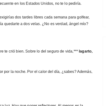
cuente en los Estados Unidos, no te lo pe­diría.
igirías dos tardes libres cada semana para golfear,
ría quedarte a dos velas. ¿No es verdad, ángel mío?
 te crió bien. Sobre lo del seguro de vida,***
lagarto,
r por la noche. Por el calor del día, ¿sabes? Además,
ca luz. Hay que poner reflectores. Al menos es la