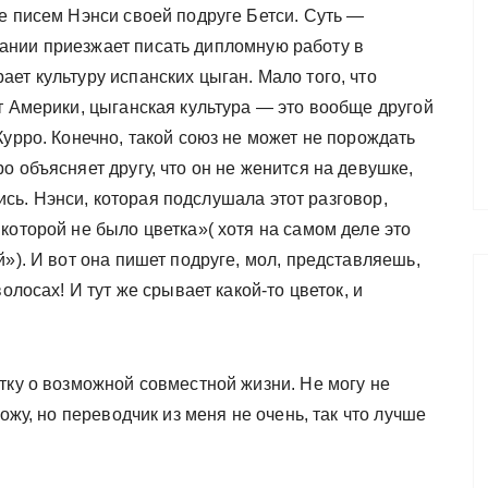
е писем Нэнси своей подруге Бетси. Суть —
ании приезжает писать дипломную работу в
ет культуру испанских цыган. Мало того, что
т Америки, цыганская культура — это вообще другой
Курро. Конечно, такой союз не может не порождать
о объясняет другу, что он не женится на девушке,
ились. Нэнси, которая подслушала этот разговор,
которой не было цветка»( хотя на самом деле это
»). И вот она пишет подруге, мол, представляешь,
олосах! И тут же срывает какой-то цветок, и
тку о возможной совместной жизни. Не могу не
ожу, но переводчик из меня не очень, так что лучше