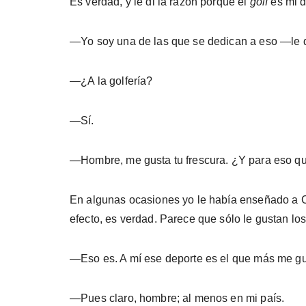
Es verdad, y le di la razón porque el
golf
es mi d
—Yo soy una de las que se dedican a eso —le d
—¿A la golfería?
—Sí.
—Hombre, me gusta tu frescura. ¿Y para eso qui
En algunas ocasiones yo le había enseñado a C
efecto, es verdad. Parece que sólo le gustan los 
—Eso es. A mí ese deporte es el que más me gu
—Pues claro, hombre; al menos en mi país.