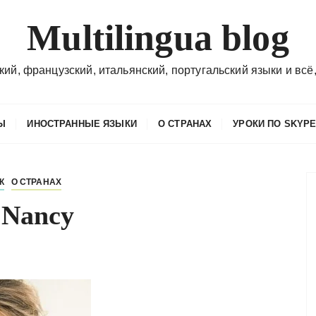
Multilingua blog
кий, французский, итальянский, португальский языки и всё,
Ы
ИНОСТРАННЫЕ ЯЗЫКИ
О СТРАНАХ
УРОКИ ПО SKYP
К
О СТРАНАХ
e Nancy