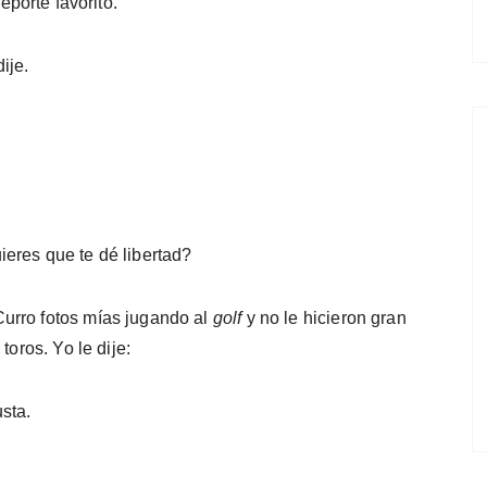
eporte favorito.
ije.
eres que te dé libertad?
urro fotos mías jugando al
golf
y no le hicie­ron gran
toros. Yo le dije:
sta.