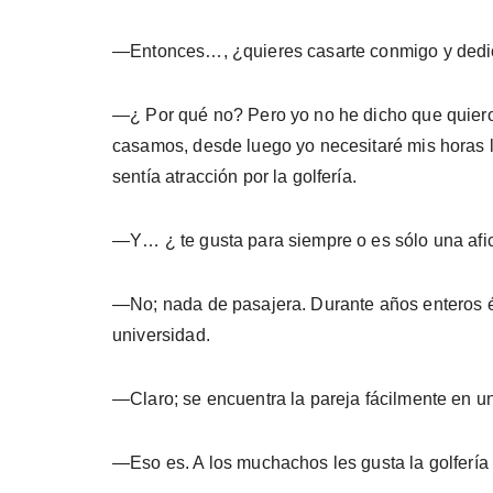
—Entonces…, ¿quieres casarte conmigo y de­di
—¿ Por qué no? Pero yo no he dicho que quie­ro 
casamos, desde luego yo necesitaré mis horas 
sentía atracción por la golfería.
—Y… ¿ te gusta para siempre o es sólo una afi
—No; nada de pasajera. Durante años enteros és
universidad.
—Claro; se encuentra la pareja fácilmente en u
—Eso es. A los muchachos les gusta la golfe­ría