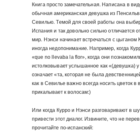
Книга просто замечательная. Написана в вид
обычная американская девушка из Пенсильв
Севилью. Темой для своей работы она выбира
Испания и так довольно сильно отличается о
мир. Нэнси начинает встречаться с цыганом 
иногда недопонимание. Например, когда Курр
«que no llevaba la flor», когда они познаком
истолковывает услышанное как «(девушка) у 
означает «та, которая не была девственницей
как в Севилье важно всегда носить цветок в в
прикалывает к волосам:)
Или когда Курро и Нэнси разговаривают в шу
привести этот диалог. Извините, что не перев
прочитайте по-испанский: