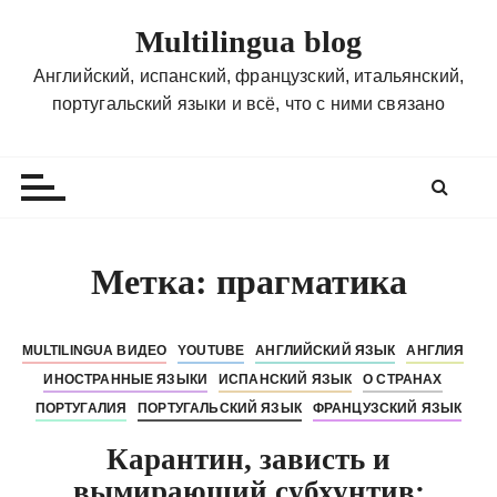
П
Multilingua blog
е
р
Английский, испанский, французский, итальянский,
е
португальский языки и всё, что с ними связано
й
т
и
к
с
о
Метка:
прагматика
д
е
р
MULTILINGUA ВИДЕО
YOUTUBE
АНГЛИЙСКИЙ ЯЗЫК
АНГЛИЯ
ж
ИНОСТРАННЫЕ ЯЗЫКИ
ИСПАНСКИЙ ЯЗЫК
О СТРАНАХ
и
ПОРТУГАЛИЯ
ПОРТУГАЛЬСКИЙ ЯЗЫК
ФРАНЦУЗСКИЙ ЯЗЫК
м
Карантин, зависть и
о
м
вымирающий субхунтив: