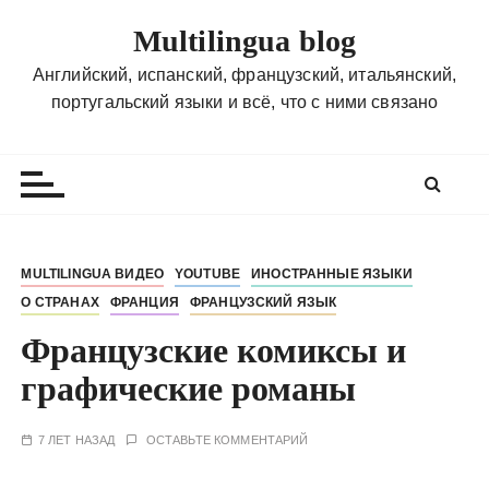
П
Multilingua blog
е
р
Английский, испанский, французский, итальянский,
е
португальский языки и всё, что с ними связано
й
т
и
к
с
о
MULTILINGUA ВИДЕО
YOUTUBE
ИНОСТРАННЫЕ ЯЗЫКИ
д
О СТРАНАХ
ФРАНЦИЯ
ФРАНЦУЗСКИЙ ЯЗЫК
е
р
Французские комиксы и
ж
графические романы
и
м
7 ЛЕТ НАЗАД
ОСТАВЬТЕ КОММЕНТАРИЙ
о
м