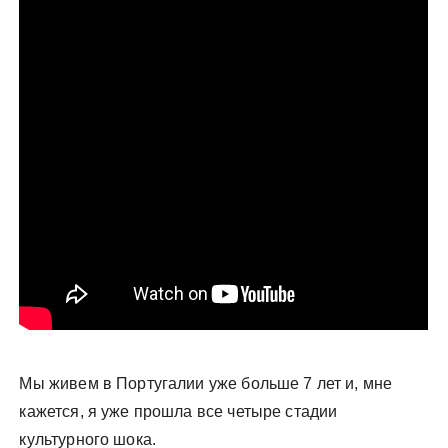
у
Мы живем в Португалии уже больше 7 лет и, мне
кажется, я уже прошла все четыре стадии
культурного шока.