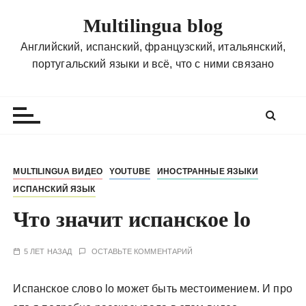
П
Multilingua blog
е
р
Английский, испанский, французский, итальянский,
е
португальский языки и всё, что с ними связано
й
т
и
к
с
о
MULTILINGUA ВИДЕО
YOUTUBE
ИНОСТРАННЫЕ ЯЗЫКИ
д
ИСПАНСКИЙ ЯЗЫК
е
р
Что значит испанское lo
ж
и
5 ЛЕТ НАЗАД
ОСТАВЬТЕ КОММЕНТАРИЙ
м
о
Испанское слово lo может быть местоимением. И про
м