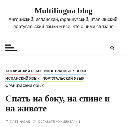
П
Multilingua blog
е
р
Английский, испанский, французский, итальянский,
е
португальский языки и всё, что с ними связано
й
т
и
к
с
о
АНГЛИЙСКИЙ ЯЗЫК
ИНОСТРАННЫЕ ЯЗЫКИ
д
ИСПАНСКИЙ ЯЗЫК
ПОРТУГАЛЬСКИЙ ЯЗЫК
е
ФРАНЦУЗСКИЙ ЯЗЫК
р
ж
Спать на боку, на спине и
и
на животе
м
о
7 ЛЕТ НАЗАД
ОСТАВЬТЕ КОММЕНТАРИЙ
м