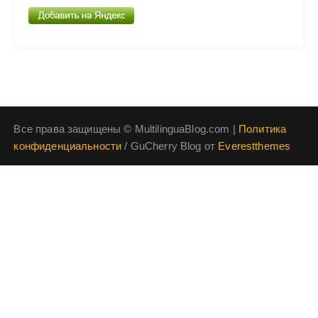
Все права защищены © MultilinguaBlog.com |
Политика
конфиденциальности
/ GuCherry Blog от
Everestthemes