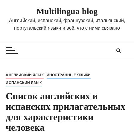
П
Multilingua blog
е
р
Английский, испанский, французский, итальянский,
е
португальский языки и всё, что с ними связано
й
т
и
к
с
о
АНГЛИЙСКИЙ ЯЗЫК
ИНОСТРАННЫЕ ЯЗЫКИ
д
ИСПАНСКИЙ ЯЗЫК
е
р
Список английских и
ж
испанских прилагательных
и
для характеристики
м
о
человека
м