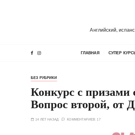
П
е
р
е
Английский, испанс
й
т
и
ГЛАВНАЯ
СУПЕР КУРС
к
с
о
БЕЗ РУБРИКИ
д
е
Конкурс с призами 
р
Вопрос второй, от 
ж
и
м
14 ЛЕТ НАЗАД
КОММЕНТАРИЕВ: 17
о
м