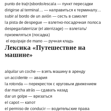
punto de tra(n)sbordo/escala — пункт пересадки
dirigirse al terminal… — направиться к терминалу…
subir al bordo de un avión — сесть в самолет
la pista de despegue — взлетно-посадочная полоса
despegar/aterrizar (el aterrizage) — взлетать/
приземляться (посадка)
el equipaje de mano — ручная кладь
Лексика «Путешествие на
машине»
alquilar un coche — взять машину в аренду
un accidente — авария
la rotonda — перекресток с круговым движением
dar marcha atrás — сдавать назад
dar un golpe — врезаться
el capot — капот
el permiso de conducir — водительские права