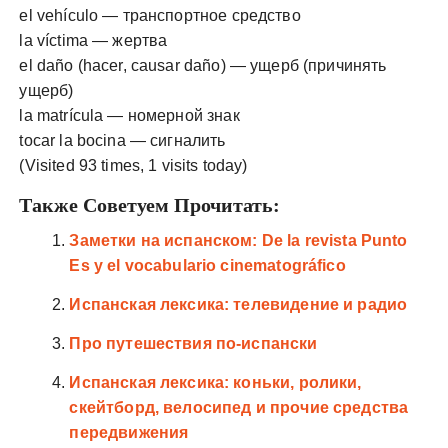
el vehículo — транспортное средство
la víctima — жертва
el daño (hacer, causar daño) — ущерб (причинять
ущерб)
la matrícula — номерной знак
tocar la bocina — сигналить
(Visited 93 times, 1 visits today)
Также Советуем Прочитать:
Заметки на испанском: De la revista Punto
Es y el vocabulario cinematográfico
Испанская лексика: телевидение и радио
Про путешествия по-испански
Испанская лексика: коньки, ролики,
скейтборд, велосипед и прочие средства
передвижения