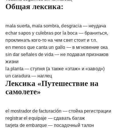
Общая лексика:
mala suerta, mala sombra, desgracia — неудача
echar sapos y culebras por la boca — браниться,
проклинать кого-то на чем свет стоит и т.п.
en menos que canta un gallo — в мгновение ока
sin dar señales de vida — не подавая признаков
жизни
la planta — ступня (а также «этаж» и «завод»)
un caradura — наглец
Лексика «Путешествие на
самолете»
el mostrador de facturación — стойка регистрации
registrar el equipaje — сдавать багаж
tarjeta de embarque — посадочный талон