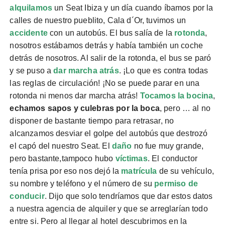
alquilamos
un Seat Ibiza y un día cuando íbamos por la
calles de nuestro pueblito, Cala d´Or, tuvimos un
accidente
con un autobús. El bus salía de la
rotonda
,
nosotros estábamos detrás y había también un coche
detrás de nosotros. Al salir de la rotonda, el bus se paró
y se puso a
dar marcha atrás
. ¡Lo que es contra todas
las reglas de circulación! ¡No se puede parar en una
rotonda ni menos dar marcha atrás!
Tocamos la bocina
,
echamos sapos y culebras por la boca
, pero … al no
disponer de bastante tiempo para retrasar, no
alcanzamos desviar el golpe del autobús que destrozó
el capó del nuestro Seat. El
daño
no fue muy grande,
pero bastante,tampoco hubo
víctimas
. El conductor
tenía prisa por eso nos dejó la
matrícula
de su vehículo,
su nombre y teléfono y el número de su
permiso de
conducir
. Dijo que solo tendríamos que dar estos datos
a nuestra agencia de alquiler y que se arreglarían todo
entre si. Pero al llegar al hotel descubrimos en la