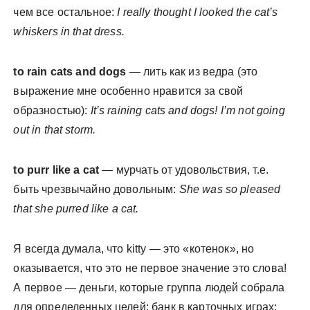
чем все остальное:
I really thought I looked the cat’s
whiskers in that dress.
to rain cats and dogs
— лить как из ведра (это
выражение мне особенно нравится за свой
образностью):
It’s raining cats and dogs! I’m not going
out in that storm.
to purr like a cat
— мурчать от удовольствия, т.е.
быть чрезвычайно довольным:
She was so pleased
that she purred like a cat.
Я всегда думала, что kitty — это «котенок», но
оказывается, что это не первое значение это слова!
А первое — деньги, которые группа людей собрала
для определенных целей; банк в карточных играх: