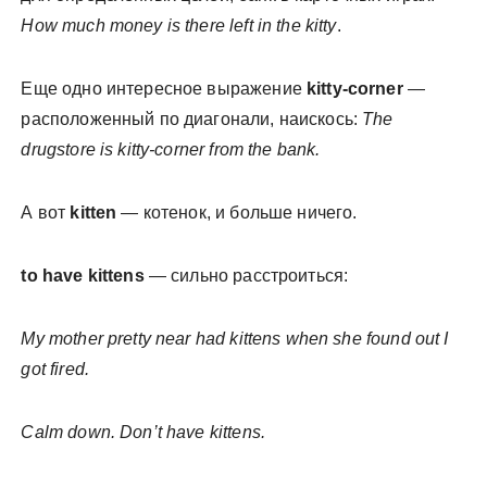
How much money is there left in the kitty
.
Еще одно интересное выражение
kitty-corner
—
расположенный по диагонали, наискось:
The
drugstore is kitty-corner from the bank.
А вот
kitten
— котенок, и больше ничего.
to have kittens
— сильно расстроиться:
My mother pretty near had kittens when she found out I
got fired.
Calm down. Don’t have kittens.