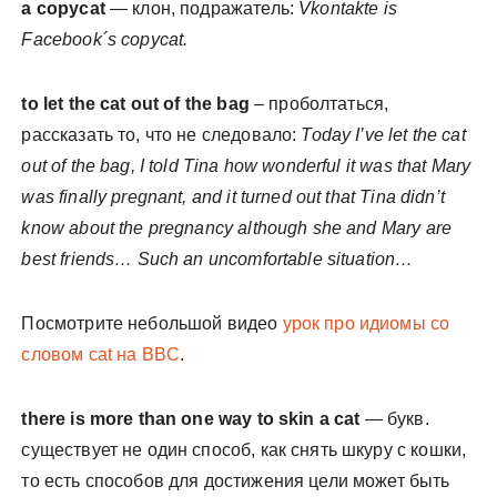
a copycat
— клон, подражатель:
Vkontakte is
Facebook´s copycat.
to let the cat out of the bag
– проболтаться,
рассказать то, что не следовало:
Today I’ve let the cat
out of the bag, I told Tina how wonderful it was that Mary
was finally pregnant, and it turned out that Tina didn’t
know about the pregnancy although she and Mary are
best friends… Such an uncomfortable situation…
Посмотрите небольшой видео
урок про идиомы со
словом cat на BBC
.
there is more than one way to skin a cat
— букв.
существует не один способ, как снять шкуру с кошки,
то есть способов для достижения цели может быть