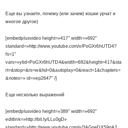
Еще вы узнаете, почему (или зачем) кошки урчат и
многое другое)
[embedplusvideo height=»417″ width=»692″
standard=»http://www.youtube.com/v/PoGXr6hUTD4?
fs=1″
vars=»ytid=PoGXr6hUTD4&width=692&height=417&sta
rt=&stop=&rs=w&hd=0&autoplay=0&react=1&chapters=
&notes=» id=»ep2647″ /]
Еще несколько выражений
[embedplusvideo height=»389″ width=»692″
editlink=»http://bit.ly/LLu0gD»
standard=»http://www.youtube.com/v/3AGoeDX59qA?