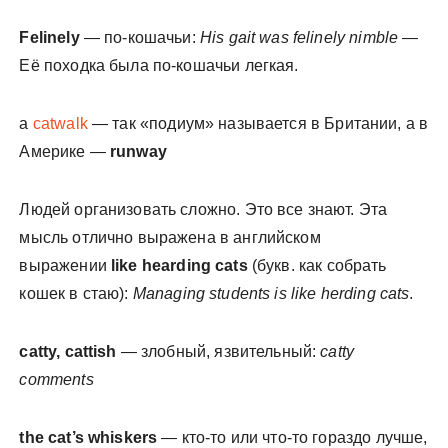
Felinely
— по-кошачьи:
His gait was felinely nimble
—
Её походка была по-кошачьи легкая.
a
catwalk
— так «подиум» называется в Британии, а в
Америке —
runway
Людей организовать сложно. Это все знают. Эта
мысль отлично выражена в английском
выражении
like hearding cats
(букв. как собрать
кошек в стаю):
Managing students is like herding cats
.
catty, cattish
— злобный, язвительный:
catty
comments
the cat’s whiskers
— кто-то или что-то гораздо лучше,