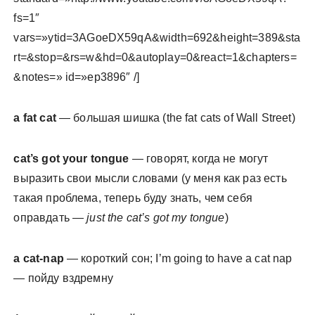
fs=1″
vars=»ytid=3AGoeDX59qA&width=692&height=389&sta
rt=&stop=&rs=w&hd=0&autoplay=0&react=1&chapters=
&notes=» id=»ep3896″ /]
a fat cat
— большая шишка (the fat cats of Wall Street)
cat’s got your tongue
— говорят, когда не могут
выразить свои мысли словами (у меня как раз есть
такая проблема, теперь буду знать, чем себя
оправдать —
just the cat’s got my tongue
)
a cat-nap
— короткий сон; I’m going to have a cat nap
— пойду вздремну