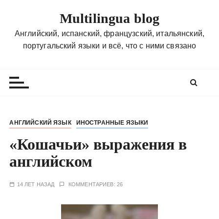
П
Multilingua blog
е
р
Английский, испанский, французский, итальянский,
е
португальский языки и всё, что с ними связано
й
т
и
к
с
о
АНГЛИЙСКИЙ ЯЗЫК
ИНОСТРАННЫЕ ЯЗЫКИ
д
«Кошачьи» выражения в
е
р
английском
ж
и
14 ЛЕТ НАЗАД
КОММЕНТАРИЕВ: 26
м
о
м