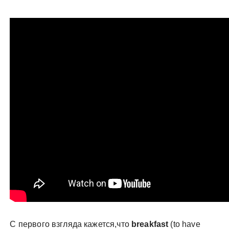
С первого взгляда кажется,что
breakfast
(to have