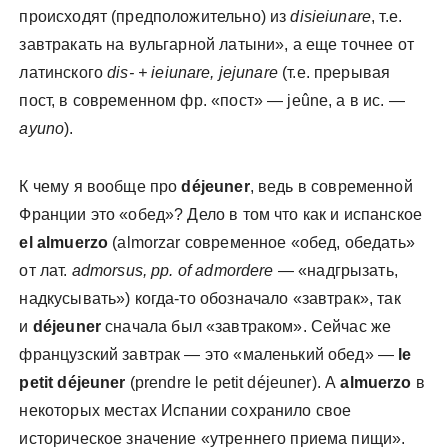
происходят (предположительно) из
disieiunare
, т.е.
завтракать на вульгарной латыни», а еще точнее от
латинского
dis- + ieiunare, jejunare
(т.е. прерывая
пост, в современном фр. «пост» — jeûne, а в ис. —
ayuno
).
К чему я вообще про
déjeuner
, ведь в современной
Франции это «обед»? Дело в том что как и испанское
el almuerzo
(almorzar современное «обед, обедать»
от лат.
admorsus, pp. of admordere
— «надгрызать,
надкусывать») когда-то обозначало «завтрак», так
и
déjeuner
сначала был «завтраком». Сейчас же
французский завтрак — это «маленький обед» —
le
petit déjeuner
(prendre le petit déjeuner). А
almuerzo
в
некоторых местах Испании сохранило свое
историческое значение «утреннего приема пищи».