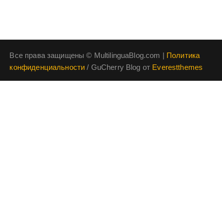
Все права защищены © MultilinguaBlog.com |
Политика
конфиденциальности
/ GuCherry Blog от
Everestthemes