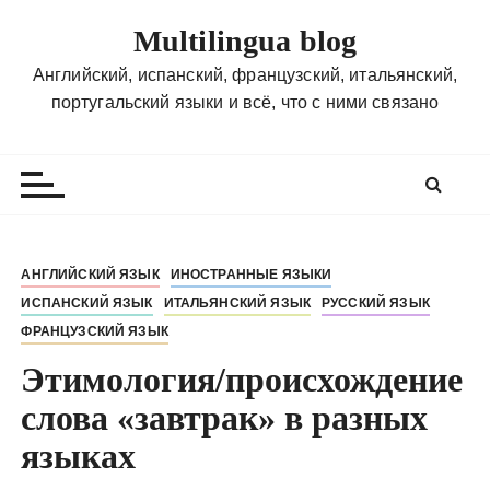
П
Multilingua blog
е
р
Английский, испанский, французский, итальянский,
е
португальский языки и всё, что с ними связано
й
т
и
к
с
о
АНГЛИЙСКИЙ ЯЗЫК
ИНОСТРАННЫЕ ЯЗЫКИ
д
ИСПАНСКИЙ ЯЗЫК
ИТАЛЬЯНСКИЙ ЯЗЫК
РУССКИЙ ЯЗЫК
е
ФРАНЦУЗСКИЙ ЯЗЫК
р
ж
Этимология/происхождение
и
слова «завтрак» в разных
м
языках
о
м