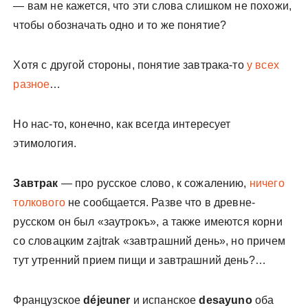
— вам не кажется, что эти слова слишком не похожи,
чтобы обозначать одно и то же понятие?
Хотя с другой стороны, понятие завтрака-то
у всех
разное
…
Но нас-то, конечно, как всегда интересует
этимология.
Завтрак
— про русское слово, к сожалению,
ничего
толкового
не сообщается. Разве что в древне-
русском он был «заутрокъ», а также имеются корни
со словацким zajtrak «завтрашний день», но причем
тут утренний прием пищи и завтрашний день?…
Французское
déjeuner
и испанское
desayuno
оба