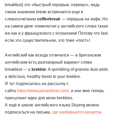
breakfast) это «быстрый перерыв, перекус», ведь
таком значении break встречается еще в
словосочетании
coffeebreak
— перерыв на кофе. Но
на самом деле этимология у английского слова такая
же как и у французского с испанским! Потому что fast,
если это существительное, это тоже «пост»!
Английский как всегда отличился — в британском
английском есть разговорный вариант слова
breakfast — a
brekkie
: A sprinkling of granola dust adds
a delicious, healthy boost to your brekkie.
Я тут подписалась на рассылку с
сайта
https://www.jamieoliver.com/
, и они мне теперь
присылают идеи для моих brekkies.
А ещё в школе английского языка Skyeng можно
подписаться на письма,
где разбираются рецепты