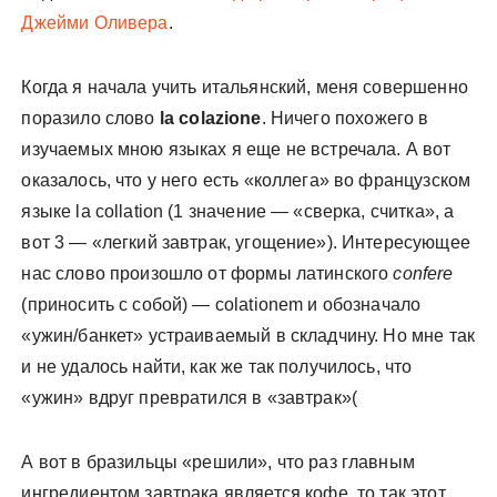
Джейми Оливера
.
Когда я начала учить итальянский, меня совершенно
поразило слово
la colazione
. Ничего похожего в
изучаемых мною языках я еще не встречала. А вот
оказалось, что у него есть «коллега» во французском
языке la collation (1 значение — «сверка, считка», а
вот 3 — «легкий завтрак, угощение»). Интересующее
нас слово произошло от формы латинского
confere
(приносить с собой) — colationem и обозначало
«ужин/банкет» устраиваемый в складчину. Но мне так
и не удалось найти, как же так получилось, что
«ужин» вдруг превратился в «завтрак»(
А вот в бразильцы «решили», что раз главным
ингредиентом завтрака является кофе, то так этот