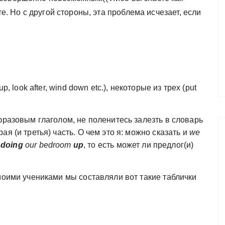
те. Но с другой стороны, эта проблема исчезает, если
, look after, wind down etc.), некоторые из трех (put
фразовым глаголом, не поленитесь залезть в словарь
я (и третья) часть. О чем это я: можно сказать и
we
и
doing
our bedroom
up
, то есть может ли предлог(и)
моими учениками мы составляли вот такие таблички