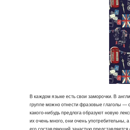
у
В каждом языке есть свои заморочки. В англи
группе можно отнести фразовые глаголы — 
какого-нибудь предлога образуют новую лекси
их очень много, они очень употребительны, а 
его составляющий зачастую представляется