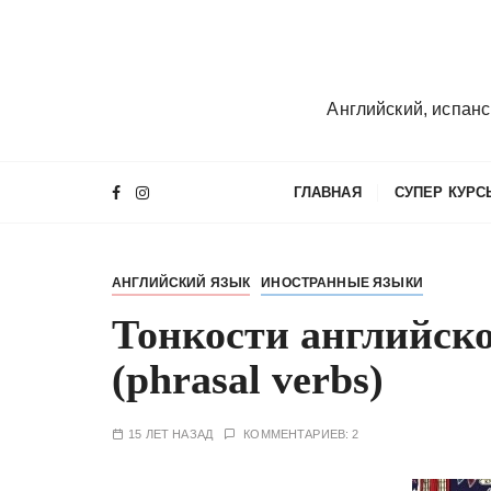
П
е
р
е
Английский, испанс
й
т
и
ГЛАВНАЯ
СУПЕР КУРС
к
с
о
АНГЛИЙСКИЙ ЯЗЫК
ИНОСТРАННЫЕ ЯЗЫКИ
д
е
Тонкости английско
р
(phrasal verbs)
ж
и
м
15 ЛЕТ НАЗАД
КОММЕНТАРИЕВ: 2
о
м