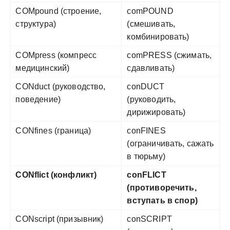
COMpound (строение,
comPOUND
структура)
(смешивать,
комбинировать)
COMpress (компресс
comPRESS (сжимать,
медицинский)
сдавливать)
CONduct (руководство,
conDUCT
поведение)
(руководить,
дирижировать)
CONfines (граница)
conFINES
(ограничивать, сажать
в тюрьму)
CONflict (конфликт)
conFLICT
(противоречить,
вступать в спор)
CONscript (призывник)
conSCRIPT