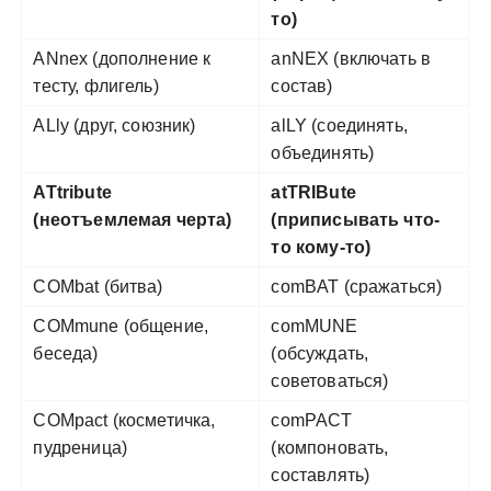
то)
ANnex (дополнение к
anNEX (включать в
тесту, флигель)
состав)
ALly (друг, союзник)
alLY (соединять,
объединять)
ATtribute
atTRIBute
(неотъемлемая черта)
(приписывать что-
то кому-то)
COMbat (битва)
comBAT (сражаться)
COMmune (общение,
comMUNE
беседа)
(обсуждать,
советоваться)
COMpact (косметичка,
comPACT
пудреница)
(компоновать,
составлять)