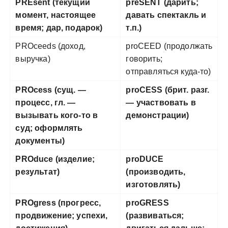
PREsent (текущий
preSENT (дарить;
момент, настоящее
давать спектакль и
время; дар, подарок)
т.п.)
PROceeds (доход,
proCEED (продолжать
выручка)
говорить;
отправляться куда-то)
PROcess (сущ. —
proCESS (брит. разг.
процесс, гл. —
— участвовать в
вызывать кого-то в
демонстрации)
суд; оформлять
документы)
PROduce (изделие;
proDUCE
результат)
(производить,
изготовлять)
PROgress (прогресс,
proGRESS
продвижение; успехи,
(развиваться;