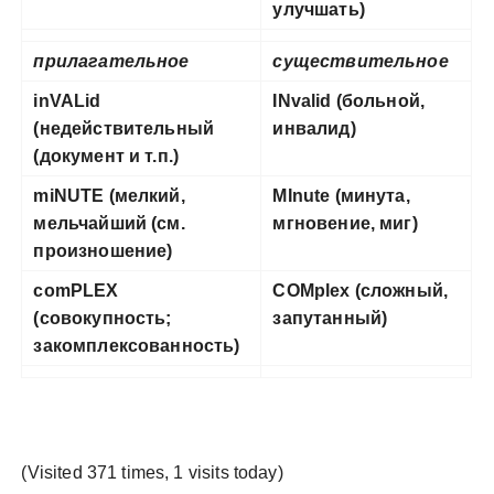
улучшать)
прилагательное
существительное
inVALid
INvalid (больной,
(недействительный
инвалид)
(документ и т.п.)
miNUTE (мелкий,
MInute (минута,
мельчайший (см.
мгновение, миг)
произношение)
c
omPLEX
COMplex (сложный,
(совокупность;
запутанный)
закомплексованность)
(Visited 371 times, 1 visits today)