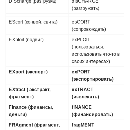
DIScharge (разгрузка)
disCHARGE
(разгружать)
EScort (конвой, свита)
esCORT
(сопровождать)
EXploit (подвиг)
exPLOIT
(пользоваться,
использовать что-то в
своих интересах)
EXport (экспорт)
exPORT
(экспортировать)
EXtract ( экстракт,
exTRACT
фрагмент)
(извлекать)
FInance (финансы,
fiNANCE
деньги)
(финансировать)
FRAgment (фрагмент,
fragMENT