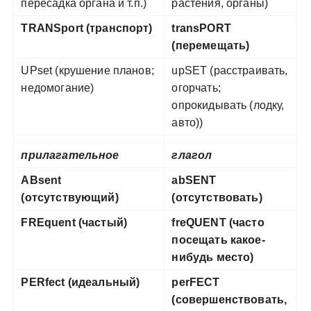
пересадка органа и т.п.)
растения, органы)
TRANSport (транспорт)
transPORT
(перемещать)
UPset (крушение планов;
upSET (расстраивать,
недомогание)
огорчать;
опрокидывать (лодку,
авто))
прилагательное
глагол
ABsent
abSENT
(отсутствующий)
(отсутствовать)
FREquent (частый)
freQUENT (часто
посещать какое-
нибудь место)
PERfect (идеальный)
perFECT
(совершенствовать,