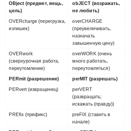
OBject (предмет, вещь,
obJECT (возражать,
цель)
не любить)
OVERcharge (перегрузка,
overCHARGE
излишек)
(преувеличивать,
назначать
завышенную цену)
OVERwork
overWORK (очень
(сверхурочная работа,
много работать,
переутомление)
переутомляться)
PERmit (разрешение)
perMIT (разрешать)
PERvert (извращенец)
perVERT
(развращать;
искажать (правду))
PREfix (префикс)
preFIX (ставить в
начале)