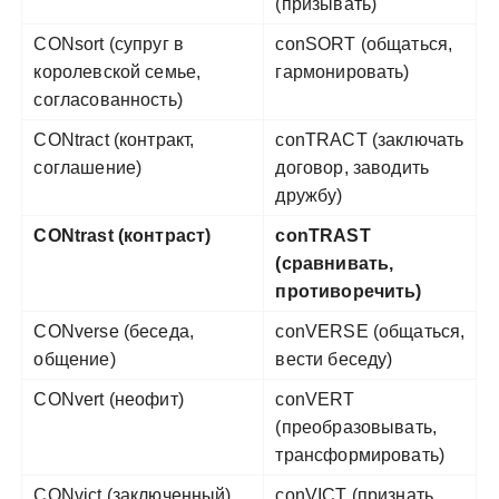
(призывать)
CONsort (супруг в
conSORT (общаться,
королевской семье,
гармонировать)
согласованность)
CONtract (контракт,
conTRACT (заключать
соглашение)
договор, заводить
дружбу)
CONtrast (контраст)
conTRAST
(сравнивать,
противоречить)
CONverse (беседа,
conVERSE (общаться,
общение)
вести беседу)
CONvert (неофит)
conVERT
(преобразовывать,
трансформировать)
CONvict (заключенный)
conVICT (признать