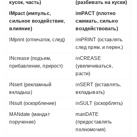
кусок, часть)
(разбивать на куски)
IMpact (импульс,
imPACT (плотно
сильное воздействие,
сжимать, сильно
влияние)
воздействовать)
IMprint (отпечаток, след)
imPRINT (оставлять
след прям. и перен.)
INcrease (подъем,
inCREASE
прибавление, прирост)
(увеличиваться,
расти)
INsert (рекламный
inSERT (вставлять,
вкладыш)
вкладывать)
INsult (оскорбление)
inSULT (оскорблять)
MANdate (мандат
manDATE
поручение)
(предоставлять
полномочия)