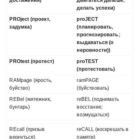
достижения)
двигаться дальше;
делать успехи)
PROject (проект,
proJECT
задумка)
(планировать,
прогнозировать;
выдаваться (о
неровности))
PROtest (протест)
proTEST
(протестовать)
RAMpage (ярость,
ramPAGE
буйство)
(буйствовать)
REBel (мятежник,
reBEL (поднимать
бунтарь)
восстание;
возмущаться)
REcall (призыв
reCALL (воскрешать в
вернуться)
памяти)