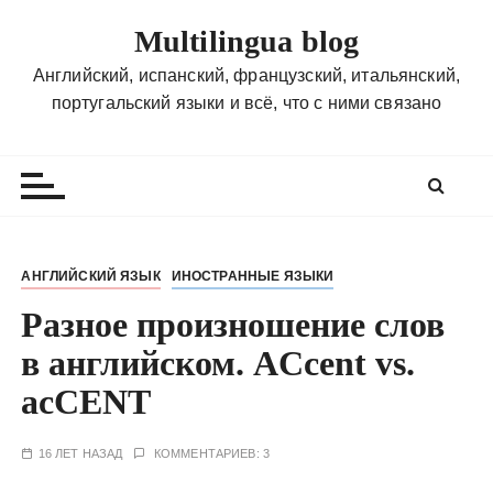
П
Multilingua blog
е
р
Английский, испанский, французский, итальянский,
е
португальский языки и всё, что с ними связано
й
т
и
к
с
о
АНГЛИЙСКИЙ ЯЗЫК
ИНОСТРАННЫЕ ЯЗЫКИ
д
Разное произношение слов
е
р
в английском. ACcent vs.
ж
acCENT
и
м
о
16 ЛЕТ НАЗАД
КОММЕНТАРИЕВ: 3
м