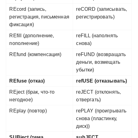
REcord (запись,
reCORD (записывать,
регистрация, письменная
регистрировать)
фиксация)
REfill (дополнение,
reFILL (наполнять
пополнение)
снова)
REfund (компенсация)
reFUND (возвращать
деньги, возмещать
убытки)
REfuse (отказ)
refUSE (отказывать)
REject (брак, что-то
reJECT (отклонять,
негодное)
отвергать)
REplay (повтор)
rePLAY (проигрывать
снова (пластинку,
диск))
SUBject (тема
subJECT