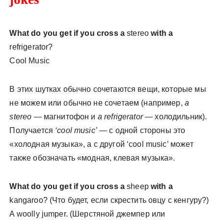
What do you get if you cross a
stereo
with a
refrigerator?
Cool Music
В этих шутках обычно сочетаются вещи, которые мы
не можем или обычно не сочетаем (например,
a
stereo
— магнитофон и
a refrigerator
— холодильник).
Получается
‘cool music’
— с одной стороны это
«холодная музыка», а с другой ‘сool music’ может
также обозначать «модная, клевая музыка».
What do you get if you cross a
sheep
with a
kangaroo? (Что будет, если скрестить овцу с кенгуру?)
A woolly jumper. (Шерстяной джемпер или