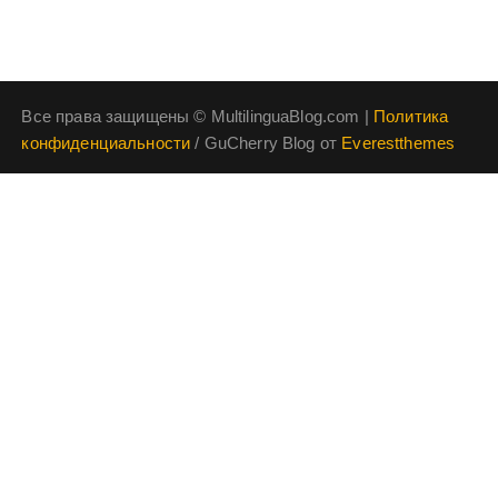
Все права защищены © MultilinguaBlog.com |
Политика
конфиденциальности
/ GuCherry Blog от
Everestthemes