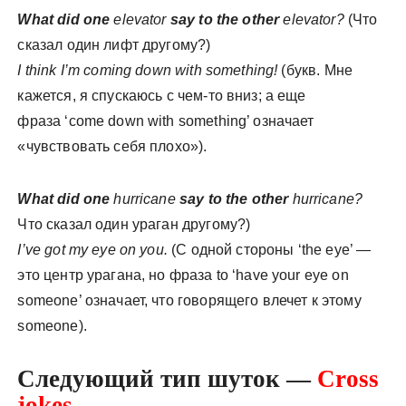
What did one
elevator
say to the other
elevator?
(Что
сказал один лифт другому?)
I think I’m coming down with something!
(букв. Мне
кажется, я спускаюсь с чем-то вниз; а еще
фраза ‘come down with something’ означает
«чувствовать себя плохо»).
What did one
hurricane
say to the other
hurricane?
Что сказал один ураган другому?)
I’ve got my eye on you.
(С одной стороны ‘the eye’ —
это центр урагана, но фраза to ‘have your eye on
someone’ означает, что говорящего влечет к этому
someone).
Следующий тип шуток —
Cross
jokes