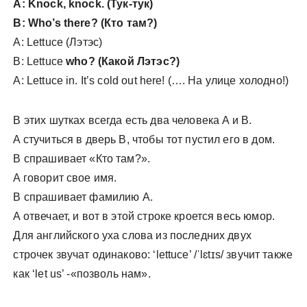
A: Knock, knock. (Тук-тук)
B: Who’s there? (Кто там?)
A: Lettuce (Лэтэс)
B: Lettuce
who? (Какой Лэтэс?)
A: Lettuce in. It’s cold out here! (…. На улице холодно!)
В этих шутках всегда есть два человека A и B.
A стучиться в дверь B, чтобы тот пустил его в дом.
B спрашивает «Кто там?».
A говорит свое имя.
B спрашивает фамилию A.
A отвечает, и вот в этой строке кроется весь юмор.
Для английского уха слова из последних двух
строчек звучат одинаково: ‘lettuce’ /ˈlɛt
ɪs/ звучит также
как ‘let us’ -«позволь нам».