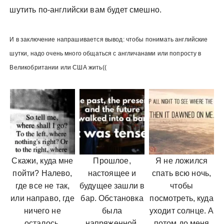
шутить по-английски вам будет смешно.
И в заключение напрашивается вывод: чтобы понимать английские
шутки, надо очень много общаться с англичанами или попросту в
Великобритании или США жить((
Скажи, куда мне
Прошлое,
Я не ложился
пойти? Налево,
настоящее и
спать всю ночь,
где все не так,
будущее зашли в
чтобы
или направо, где
бар. Обстановка
посмотреть, куда
ничего не
была
уходит солнце. А
осталось.
напряженной.
потом до меня