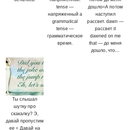
tense —
дошло=А потом
напряженный a
наступил
grammatical
рассвет. dawn —
tense —
рассвет it
грамматическое
dawned on me
время.
that — до меня
дошло, что…
Ты слышал
шутку про
скакалку? Э,
давай пропустим
ее = Давай на