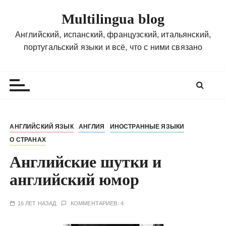
П
Multilingua blog
е
р
Английский, испанский, французский, итальянский,
е
португальский языки и всё, что с ними связано
й
т
и
к
с
о
АНГЛИЙСКИЙ ЯЗЫК
АНГЛИЯ
ИНОСТРАННЫЕ ЯЗЫКИ
д
О СТРАНАХ
е
р
Английские шутки и
ж
английский юмор
и
м
16 ЛЕТ НАЗАД
КОММЕНТАРИЕВ: 4
о
м