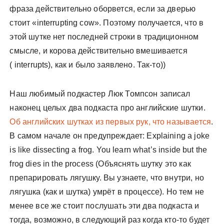
фраза действительно оборвется, если за дверью
стоит «interrupting cow». Поэтому получается, что в
этой шутке нет последней строки в традиционном
смысле, и корова действительно вмешивается
( interrupts), как и было заявлено. Так-то))
Наш любимый подкастер Люк Томпсон записал
наконец целых два подкаста про английские шутки.
Об английских шутках из первых рук, что называется
.
В самом начале он предупреждает: Explaining a joke
is like dissecting a frog. You learn what’s inside but the
frog dies in the process (Объяснять шутку это как
препарировать лягушку. Вы узнаете, что внутри, но
лягушка (как и шутка) умрёт в процессе). Но тем не
менее все же стоит послушать эти два подкаста и
тогда, возможно, в следующий раз когда кто-то будет