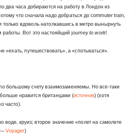
 по два часа добираются на работу в Лондон из
потому что сначала надо добраться до commuter train,
 и только вдоволь натолкавшись в метро вынырнуть
м работы. Вот это настояйщий j
ourney to work
!
 не «ехать, путешествовать», а «спотыкаться».
по большому счету взаимозаменяемы. Но все-таки
больше нравится британцами (
источник
) (хотя
о часто).
о воде, круиз; второе значение «полет на самолете
р —
Voyager
)