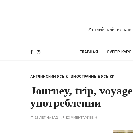
П
е
р
е
Английский, испанс
й
т
и
ГЛАВНАЯ
СУПЕР КУРС
к
с
о
АНГЛИЙСКИЙ ЯЗЫК
ИНОСТРАННЫЕ ЯЗЫКИ
д
е
Journey, trip, voyage
р
употреблении
ж
и
м
16 ЛЕТ НАЗАД
КОММЕНТАРИЕВ: 9
о
м