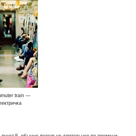
muter train —
лектричка
в пункт Б, обычно довольно длительное по времени