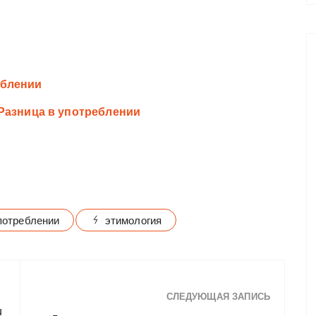
реблении
n. Разница в употреблении
потреблении
этимология
СЛЕДУЮЩАЯ ЗАПИСЬ
u