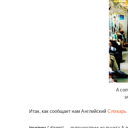
у
A com
э
Итак, как сообщает нам Английский
Словарь
journey
/ˈdʒɜr
ni/ — путешествие из пункта А 