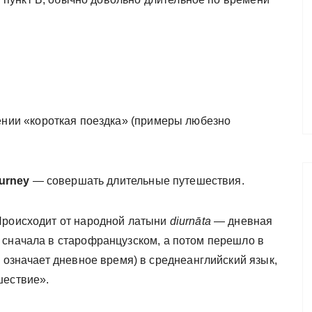
ении «короткая поездка» (примеры любезно
ourney
— совершать длительные путешествия.
Происходит от народной латыни
diurnāta
— дневная
 сначала в старофранцузском, а потом перешло в
й означает дневное время) в среднеанглийский язык,
шествие».