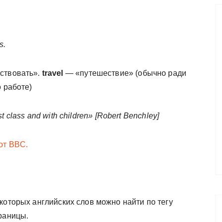
s.
ествовать».
travel
— «путешествие» (обычно ради
о работе)
rst class and with children» [Robert Benchley]
от BBC.
которых английских слов можно найти по тегу
раницы.