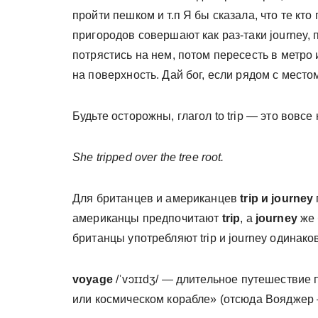
пройти пешком и т.п Я бы сказала, что те кто
пригородов совершают как раз-таки journey, 
потрястись на нем, потом пересесть в метро
на поверхность. Дай бог, если рядом с место
Будьте осторожны, глагол to trip — это вовсе
She tripped over the tree root.
Для британцев и американцев
trip и journey
американцы предпочитают
trip
, а
journey
же 
британцы употребляют trip и journey одинаков
voyage
/ˈvɔɪ
ɪdʒ/ — длительное путешествие п
или космическом корабле» (отсюда Воядже