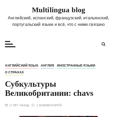
П
Multilingua blog
е
р
Английский, испанский, французский, итальянский,
е
португальский языки и всё, что с ними связано
й
т
и
к
с
о
АНГЛИЙСКИЙ ЯЗЫК
АНГЛИЯ
ИНОСТРАННЫЕ ЯЗЫКИ
д
О СТРАНАХ
е
р
Субкультуры
ж
Великобритании: chavs
и
м
17 ЛЕТ НАЗАД
1 КОММЕНТАРИЙ
о
м