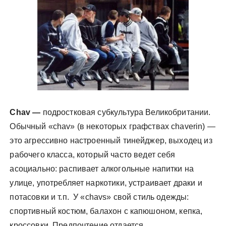
у
Chav —
подростковая субкультура Великобритании.
Обычный «chav» (в некоторых графствах chaverin) —
это агрессивно настроенный тинейджер, выходец из
рабочего класса, который часто ведет себя
асоциально: распивает алкогольные напитки на
улице, употребляет наркотики, устраивает драки и
потасовки и т.п. У «chavs» свой стиль одежды:
спортивный костюм, балахон с капюшоном, кепка,
кроссовки. Предпочтение отдается