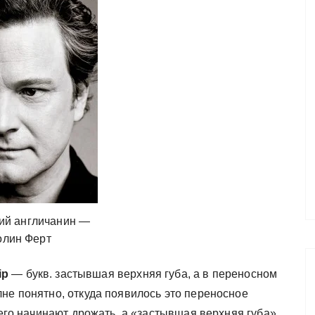
ий англичанин —
олин Ферт
ip
— букв. застывшая верхняя губа, а в переносном
не понятно, откуда появилось это переносное
него начинают дрожать, а «застывшая верхняя губа»