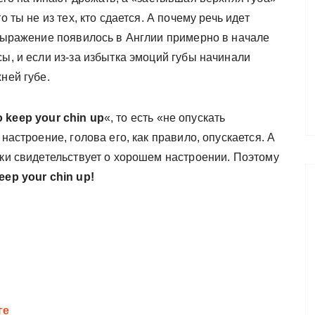
о ты не из тех, кто сдается. А почему речь идет
 выражение появилось в Англии примерно в начале
сы, и если из-за избытка эмоций губы начинали
ней губе.
o keep your chin up
«, то есть «не опускать
настроение, голова его, как правило, опускается. А
аки свидетельствует о хорошем настроении. Поэтому
eep your chin up!
ге