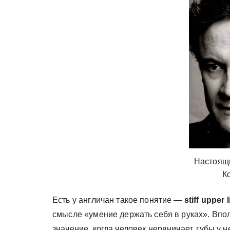
у
Настоящ
К
Есть у англичан такое понятие —
stiff upper l
смысле «умение держать себя в руках». Впол
значение, когда человек нервничает, губы у 