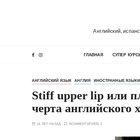
П
е
р
е
Английский, испанс
й
т
и
ГЛАВНАЯ
СУПЕР КУРС
к
с
о
АНГЛИЙСКИЙ ЯЗЫК
АНГЛИЯ
ИНОСТРАННЫЕ ЯЗЫКИ
д
е
Stiff upper lip или
р
черта английского 
ж
и
м
16 ЛЕТ НАЗАД
КОММЕНТАРИЕВ: 2
о
м