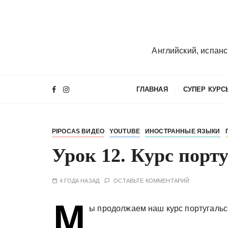
П
е
р
е
Английский, испанс
й
т
и
ГЛАВНАЯ
СУПЕР КУРС
к
с
о
PIPOCAS ВИДЕО
YOUTUBE
ИНОСТРАННЫЕ ЯЗЫКИ
д
е
Урок 12. Курс порт
р
ж
4 ГОДА НАЗАД
ОСТАВЬТЕ КОММЕНТАРИЙ
и
м
М
ы продолжаем наш курс португальс
о
м