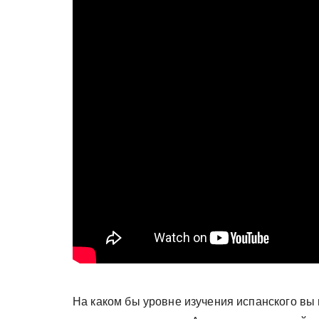
у
На каком бы уровне изучения испанского вы 