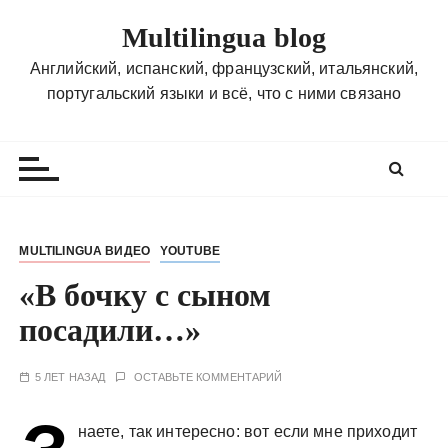
П
Multilingua blog
е
р
Английский, испанский, французский, итальянский,
е
португальский языки и всё, что с ними связано
й
т
и
к
с
о
MULTILINGUA ВИДЕО
YOUTUBE
д
«В бочку с сыном
е
р
посадили…»
ж
и
5 ЛЕТ НАЗАД
ОСТАВЬТЕ КОММЕНТАРИЙ
м
о
наете, так интересно: вот если мне приходит
м