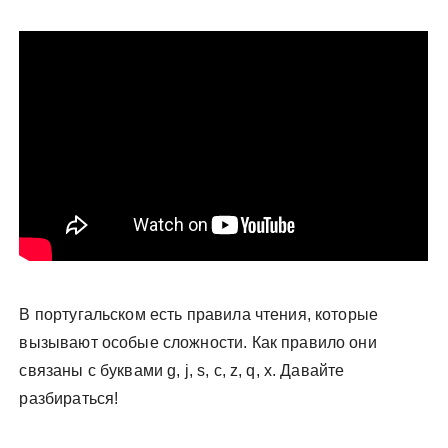
у
В португальском есть правила чтения, которые
вызывают особые сложности. Как правило они
связаны с буквами g, j, s, c, z, q, x. Давайте
разбираться!