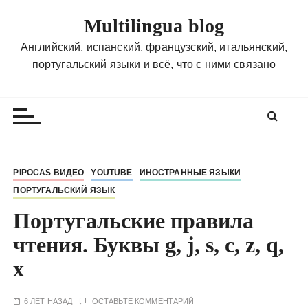
П
Multilingua blog
е
р
Английский, испанский, французский, итальянский,
е
португальский языки и всё, что с ними связано
й
т
и
к
с
о
PIPOCAS ВИДЕО
YOUTUBE
ИНОСТРАННЫЕ ЯЗЫКИ
д
ПОРТУГАЛЬСКИЙ ЯЗЫК
е
р
Португальские правила
ж
чтения. Буквы g, j, s, c, z, q,
и
x
м
о
м
6 ЛЕТ НАЗАД
ОСТАВЬТЕ КОММЕНТАРИЙ