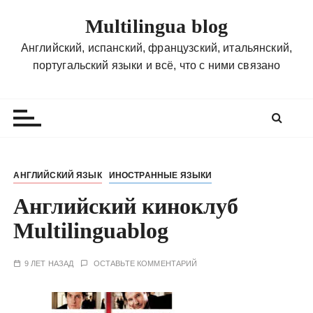
П
Multilingua blog
е
р
Английский, испанский, французский, итальянский,
е
португальский языки и всё, что с ними связано
й
т
и
к
с
о
АНГЛИЙСКИЙ ЯЗЫК
ИНОСТРАННЫЕ ЯЗЫКИ
д
Английский киноклуб
е
р
Multilinguablog
ж
и
9 ЛЕТ НАЗАД
ОСТАВЬТЕ КОММЕНТАРИЙ
м
о
м