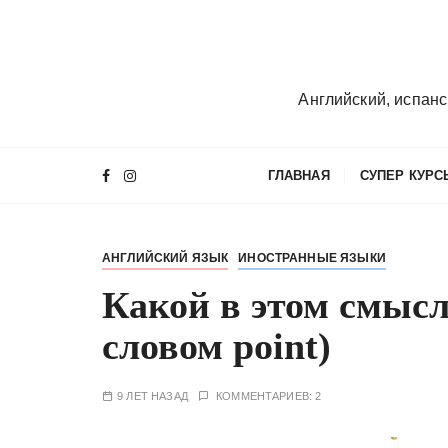
П
е
р
е
Английский, испанс
й
т
и
ГЛАВНАЯ
СУПЕР КУРС
к
с
о
АНГЛИЙСКИЙ ЯЗЫК
ИНОСТРАННЫЕ ЯЗЫКИ
д
е
Какой в этом смыс
р
словом point)
ж
и
м
9 ЛЕТ НАЗАД
КОММЕНТАРИЕВ: 2
о
м