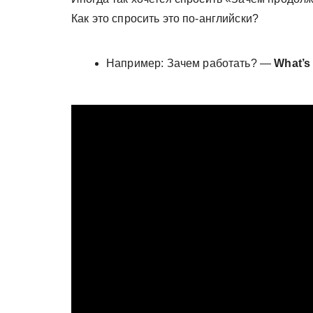
Как это спросить это по-английски?
Например: Зачем работать? —
What’s 