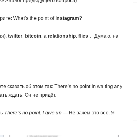
ё?» Аналог предыдущего вопроса)
ите: What’s the point of
Instagram
?
ия),
twitter
,
bitcoin
, a
relationship
,
flies
… Думаю, на
 сказать об этом так: There’s no point in waiting any
ть ждать. Он не придёт.
ть
There’s no point. I give up
— Не зачем это всё. Я