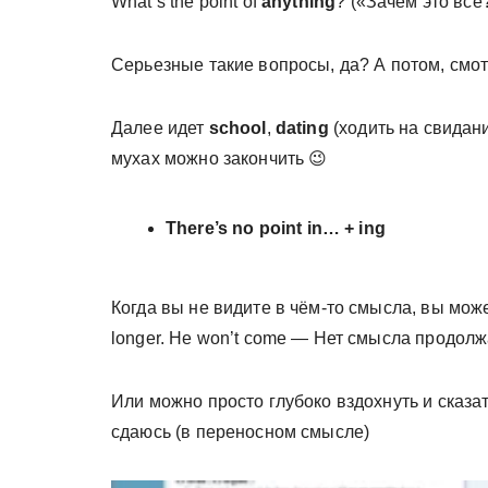
What’s the point of
anything
? («Зачем это вс
Серьезные такие вопросы, да? А потом, смотр
Далее идет
school
,
dating
(ходить на свидан
мухах можно закончить 😉
There’s no point in… + ing
Когда вы не видите в чём-то смысла, вы можете
longer. He won’t come — Нет смысла продолжа
Или можно просто глубоко вздохнуть и сказа
сдаюсь (в переносном смысле)