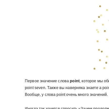
у
Первое значение слова
point
, которое мы об
point seven. Также вы наверняка знаете a point
Вообще, у слова point очень много значений
Иногда так хочется спросить «Зачем продолжа