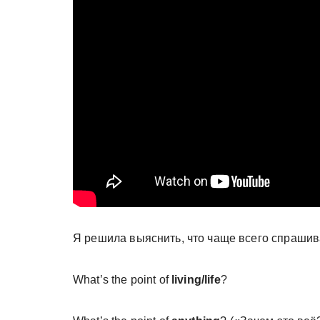
Я решила выяснить, что чаще всего спрашива
What’s the point of
living/life
?