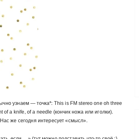
ычно узнаем — точка*: This is FM stereo one oh three
 of a knife, of a needle (кончик ножа или иголки).
. Нас же сегодня интересует «смысл».
ть, если …» (тут можно подставить что-то своё ;).