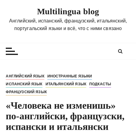
П
Multilingua blog
е
р
Английский, испанский, французский, итальянский,
е
португальский языки и всё, что с ними связано
й
т
и
к
с
о
АНГЛИЙСКИЙ ЯЗЫК
ИНОСТРАННЫЕ ЯЗЫКИ
д
ИСПАНСКИЙ ЯЗЫК
ИТАЛЬЯНСКИЙ ЯЗЫК
ПОДКАСТЫ
е
ФРАНЦУЗСКИЙ ЯЗЫК
р
ж
«Человека не изменишь»
и
по-английски, французски,
м
испански и итальянски
о
м