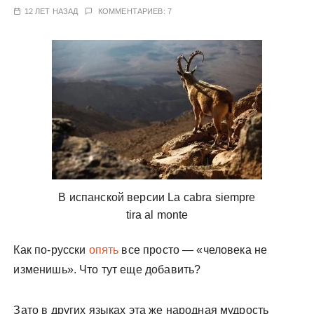
у
12 ЛЕТ НАЗАД
КОММЕНТАРИЕВ: 7
В испанской версии La cabra siempre
tira al monte
Как по-русски
опять
все просто — «человека не
изменишь». Что тут еще добавить?
Зато в других языках эта же народная мудрость