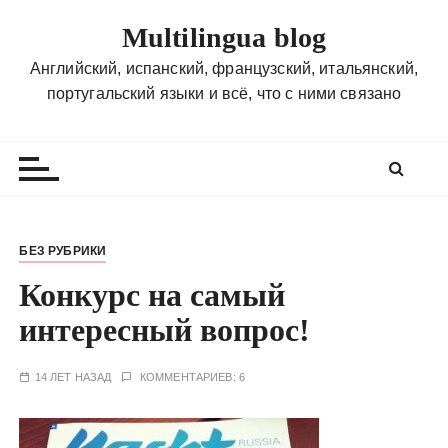
П
Multilingua blog
е
р
Английский, испанский, французский, итальянский,
е
португальский языки и всё, что с ними связано
й
т
и
к
с
о
БЕЗ РУБРИКИ
д
Конкурс на самый
е
р
интересный вопрос!
ж
и
14 ЛЕТ НАЗАД
КОММЕНТАРИЕВ: 6
м
о
м