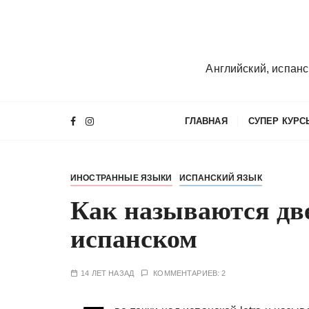
П
е
р
е
Английский, испанс
й
т
и
ГЛАВНАЯ
СУПЕР КУРС
к
с
о
ИНОСТРАННЫЕ ЯЗЫКИ
ИСПАНСКИЙ ЯЗЫК
д
е
Как называются две
р
испанском
ж
и
м
14 ЛЕТ НАЗАД
КОММЕНТАРИЕВ: 2
о
м