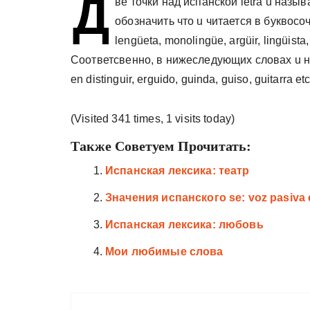
Д
ве точки над испанской letra u назыв
у
обозначить что u читается в буквосоч
lengüeta, monolingüe, argüir, lingüista,
Соответсвенно, в нижеследующих словах u не 
en distinguir, erguido, guinda, guiso, guitarra etc
(Visited 341 times, 1 visits today)
Также Советуем Прочитать:
Испанская лексика: театр
Значения испанского se: voz pasiva 
Испанская лексика: любовь
Мои любимые слова