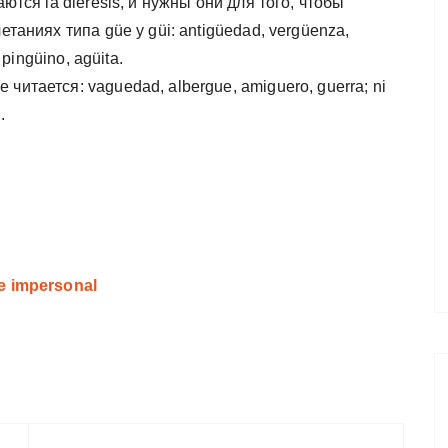
аются la diéresis, и нужны они для того, чтобы
етаниях типа güe y güi: antigüedad, vergüenza,
 pingüino, agüita.
читается: vaguedad, albergue, amiguero, guerra; ni
.
e impersonal