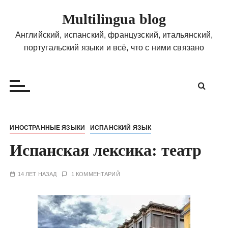
П
Multilingua blog
е
р
Английский, испанский, французский, итальянский,
е
португальский языки и всё, что с ними связано
й
т
и
к
с
о
ИНОСТРАННЫЕ ЯЗЫКИ
ИСПАНСКИЙ ЯЗЫК
д
Испанская лексика: театр
е
р
ж
14 ЛЕТ НАЗАД
1 КОММЕНТАРИЙ
и
м
о
м