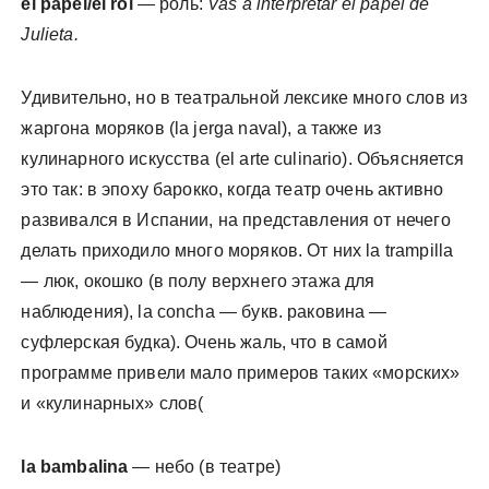
el papel/el rol
— роль:
Vas a interpretar el papel de
Julieta.
Удивительно, но в театральной лексике много слов из
жаргона моряков (la jerga naval), а также из
кулинарного искусства (el arte culinario). Объясняется
это так: в эпоху барокко, когда театр очень активно
развивался в Испании, на представления от нечего
делать приходило много моряков. От них la trampilla
— люк, окошко (в полу верхнего этажа для
наблюдения), la concha — букв. раковина —
суфлерская будка). Очень жаль, что в самой
программе привели мало примеров таких «морских»
и «кулинарных» слов(
la bambalina
— небо (в театре)