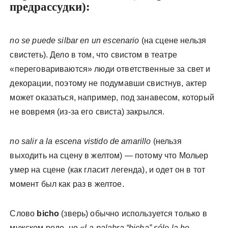
предрассудки):
no se puede silbar en un escenario
(на сцене нельзя
свистеть). Дело в том, что свистом в театре
«переговариваются» люди ответственные за свет и
декорации, поэтому не подумавши свистнув, актер
может оказаться, например, под занавесом, который
не вовремя (из-за его свиста) закрылся.
no salir a la escena vistido de amarillo
(нельзя
выходить на сцену в желтом) — потому что Мольер
умер на сцене (как гласит легенда), и одет он в тот
момент был как раз в желтое.
Слово
bicho
(зверь) обычно используется только в
мужском роде, но
«La palabra “bicha” sólo la he