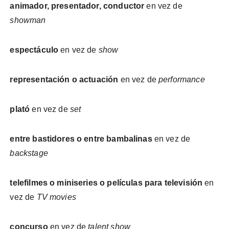
animador, presentador, conductor
en vez de
showman
espectáculo
en vez de
show
representación o actuación
en vez de
performance
plató
en vez de
set
entre bastidores o entre bambalinas
en vez de
backstage
telefilmes o miniseries o películas para televisión
en
vez de
TV movies
concurso
en vez de
talent show