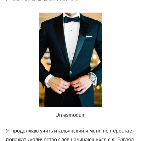
у
Un esmoquin
Я продолжаю учить итальянский и меня не перестает
поражать количество слов начинающихся с
s
. Взгляд