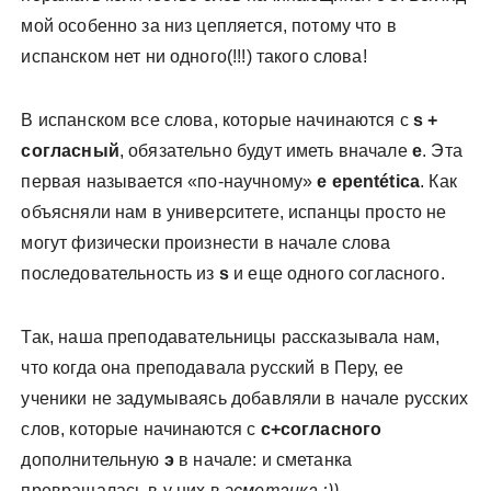
мой особенно за низ цепляется, потому что в
испанском нет ни одного(!!!) такого слова!
В испанском все слова, которые начинаются с
s +
согласный
, обязательно будут иметь вначале
е
. Эта
первая называется «по-научному»
e epentética
. Как
объясняли нам в университете, испанцы просто не
могут физически произнести в начале слова
последовательность из
s
и еще одного согласного.
Так, наша преподавательницы рассказывала нам,
что когда она преподавала русский в Перу, ее
ученики не задумываясь добавляли в начале русских
слов, которые начинаются с
с+согласного
дополнительную
э
в начале: и сметанка
превращалась в у них в
эсметанка ;))