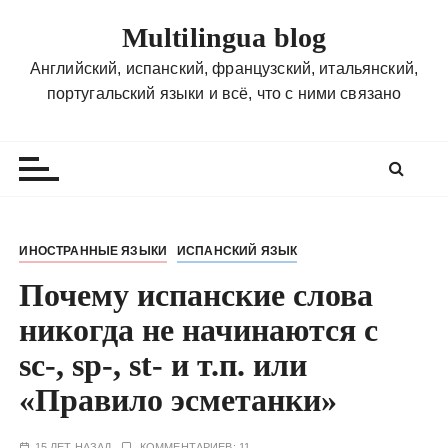
П
Multilingua blog
е
р
Английский, испанский, французский, итальянский,
е
португальский языки и всё, что с ними связано
й
т
и
к
с
о
ИНОСТРАННЫЕ ЯЗЫКИ
ИСПАНСКИЙ ЯЗЫК
д
Почему испанские слова
е
р
никогда не начинаются с
ж
sc-, sp-, st- и т.п. или
и
м
«Правило эсметанки»
о
м
15 ЛЕТ НАЗАД
КОММЕНТАРИЕВ: 11