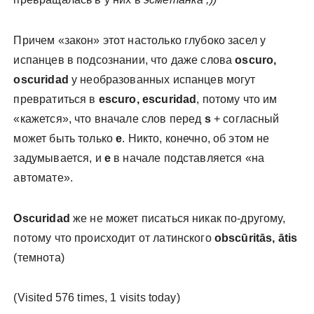
Причем «закон» этот настолько глубоко засел у
испанцев в подсознании, что даже слова
oscuro,
oscuridad
у необразованных испанцев могут
превратиться в
escuro, escuridad
, потому что им
«кажется», что вначале слов перед
s
+ согласный
может быть только
e
. Никто, конечно, об этом не
задумывается, и
e
в начале подставляется «на
автомате».
Oscuridad
же не может писаться никак по-другому,
потому что происходит от латинского
obscūritās, ātis
(темнота)
(Visited 576 times, 1 visits today)