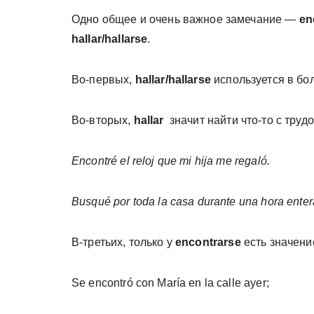
Одно общее и очень важное замечание —
en
hallar/hallarse
.
Во-первых,
hallar/hallarse
используется в бо
Во-вторых,
hallar
значит найти что-то с труд
Encontré el reloj que mi hija me regaló.
Busqué por toda la casa durante una hora entera 
В-третьих, только у
encontrarse
есть значение
Se encontró con María en la calle ayer;