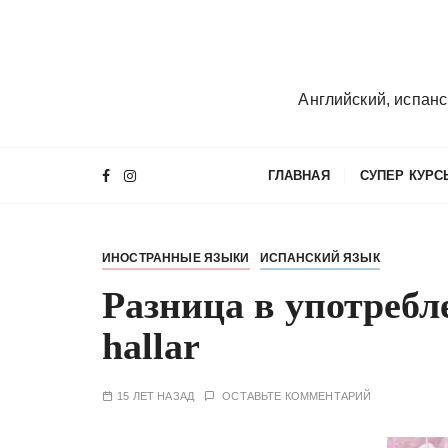
П
е
р
е
Английский, испанс
й
т
и
ГЛАВНАЯ
СУПЕР КУРС
к
с
о
ИНОСТРАННЫЕ ЯЗЫКИ
ИСПАНСКИЙ ЯЗЫК
д
е
Разница в употребле
р
hallar
ж
и
м
15 ЛЕТ НАЗАД
ОСТАВЬТЕ КОММЕНТАРИЙ
о
м