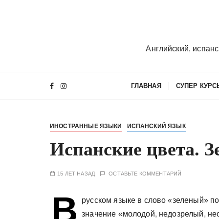
П
е
р
е
Английский, испанс
й
т
и
ГЛАВНАЯ
СУПЕР КУРС
к
с
о
ИНОСТРАННЫЕ ЯЗЫКИ
ИСПАНСКИЙ ЯЗЫК
д
е
Испанские цвета. 
р
ж
15 ЛЕТ НАЗАД
ОСТАВЬТЕ КОММЕНТАРИЙ
и
м
В
русском языке в слово «зеленый» п
о
м
значение «молодой, недозрелый, нес