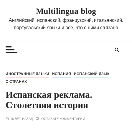
П
Multilingua blog
е
р
Английский, испанский, французский, итальянский,
е
португальский языки и всё, что с ними связано
й
т
и
к
с
о
ИНОСТРАННЫЕ ЯЗЫКИ
ИСПАНИЯ
ИСПАНСКИЙ ЯЗЫК
д
О СТРАНАХ
е
р
Испанская реклама.
ж
Столетняя история
и
м
16 ЛЕТ НАЗАД
ОСТАВЬТЕ КОММЕНТАРИЙ
о
м