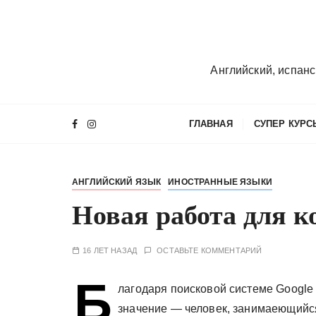
П
е
р
е
Английский, испанс
й
т
и
ГЛАВНАЯ
СУПЕР КУРС
к
с
о
АНГЛИЙСКИЙ ЯЗЫК
ИНОСТРАННЫЕ ЯЗЫКИ
д
е
Новая работа для к
р
ж
16 ЛЕТ НАЗАД
ОСТАВЬТЕ КОММЕНТАРИЙ
и
м
Б
лагодаря поисковой системе Google 
о
м
значение — человек, занимаеющийся