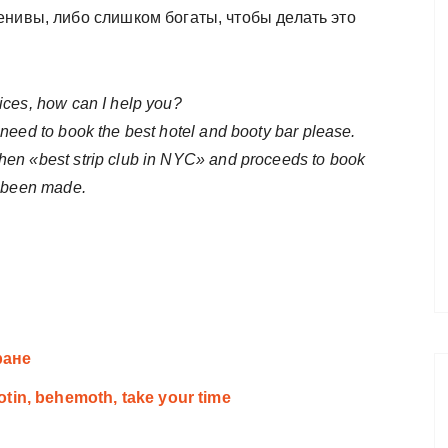
енивы, либо слишком богаты, чтобы делать это
ices, how can I help you?
 need to book the best hotel and booty bar please.
hen «best strip club in NYC» and proceeds to book
e been made.
ране
tin, behemoth, take your time