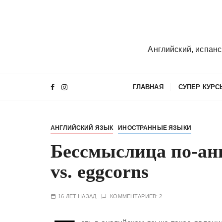
П
е
р
е
Английский, испанс
й
т
и
ГЛАВНАЯ
СУПЕР КУРС
к
с
о
АНГЛИЙСКИЙ ЯЗЫК
ИНОСТРАННЫЕ ЯЗЫКИ
д
е
Бессмыслица по-ан
р
vs. eggcorns
ж
и
м
16 ЛЕТ НАЗАД
КОММЕНТАРИЕВ: 2
о
м