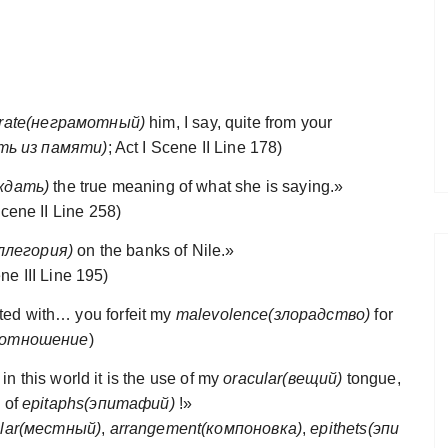
terate(неграмотный)
him, I say, quite from your
ать из памяти)
; Act I Scene II Line 178)
ждать)
the true meaning of what she is saying.»
 Scene II Line 258)
аллегория)
on the banks of Nile.»
ene III Line 195)
ted with… you forfeit my
malevolence(злорадство)
for
 отношение
)
in this world it is the use of my
oracular(вещий)
tongue,
)
of
epitaphs(эпитафий)
!»
ular(местный)
,
arrangement(компоновка)
,
epithets(эпи