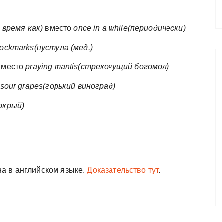
о время как)
вместо
once in a while(периодически)
ockmarks(пустула (мед.)
место
praying mantis(стрекочущий богомол)
о
sour grapes(горький виноград)
окрый)
а в английском языке.
Доказательство тут
.