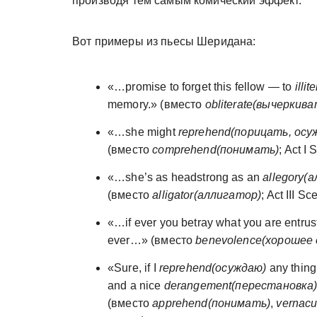
производя тем самым комический эффект.
Вот примеры из пьесы Шеридана:
«…promise to forget this fellow — to
illi
memory.» (вместо
obliterate(вычеркив
«…she might
reprehend(порицать, осу
(вместо
comprehend(понимать)
; Act I
«…she’s as headstrong as an
allegory(
(вместо
alligator(аллигатор)
; Act III Sc
«…if ever you betray what you are entrus
ever…» (вместо
benevolence(хорошее
«Sure, if I
reprehend(осуждаю)
any thing 
and a nice
derangement(перестановка
(вместо
apprehend(понимать)
,
vernac