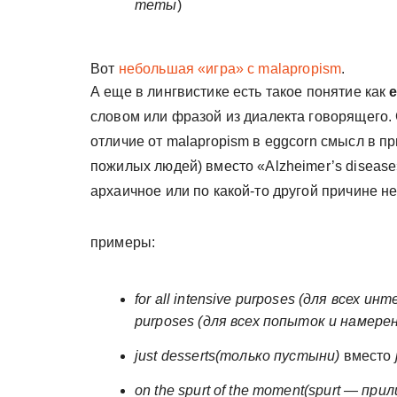
теты
)
Вот
небольшая «игра» с malapropism
.
А еще в лингвистике есть такое понятие как
словом или фразой из диалекта говорящего.
отличие от malapropism в eggcorn смысл в пр
пожилых людей) вместо «Alzheimer’s disease
архаичное или по какой-то другой причине н
примеры:
for all intensive purposes (для всех 
purposes (для всех попыток и намере
just desserts(только пустыни)
вместо
on the spurt of the moment(
spurt
— прили