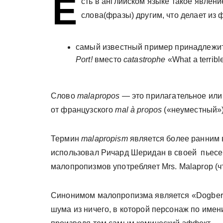
Е
сть в английском языке такое явлени
у
слова(фразы) другим, что делает из
самый известный пример принадлежит
Port!
вместо
catastrophe
«What a terribl
Слово
malapropos
— это прилагательное или
от французского
mal à propos
(«неуместный»)
Термин
malapropism
является более ранним
использовал Ричард Шеридан в своей пьес
малопропизмов употребляет Mrs. Malaprop (ч
Синонимом малопропизма является «Dogberr
шума из ничего, в которой персонаж по имени