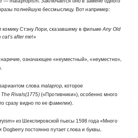
е — malapropism. Заключается оно в замене одного
 фразы полнейшую бессмыслицу. Вот например:
 комику Стэну Лори, сказавшему в фильме
Any Old
e
cat’s after me
!»
 наречие, означающее «неуместный», «неуместно»,
.
 вариантом слова
malaprop,
которое
е
The Rivals(1775)
(«Противники»), особенно много
то сразу видно по ее фамилии).
yism» из Шекспировской пьесы 1598 года «Много
 Dogberry постоянно путает слова и буквы,