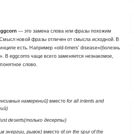
eggcorn
— это замена слова или фразы похожим
 Смысл новой фразы отличен от смысла исходной. В
инципе есть. Например «old-timers’ disease»(болезнь
». В еggcorns чаще всего заменяется незнакомое,
епонятное слово.
интенсивных намерений)
вместо
for all intents and
ний)
just deserts(только десерты)
в энергии, рывок)
вместо of
on the spur of the