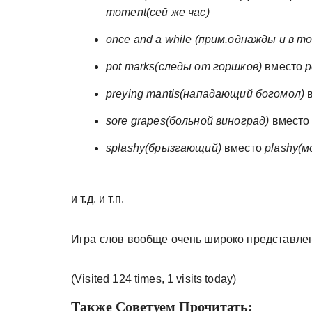
moment(сей же час)
once and a while (прим.однажды и в т
pot marks(следы от горшков)
вместо
p
preying mantis(нападающий богомол)
в
sore grapes(больной виноград)
вмест
splashy(брызгающий)
вместо
plashy(м
и т.д. и т.п.
Игра слов вообще очень широко представлен
(Visited 124 times, 1 visits today)
Также Советуем Прочитать: