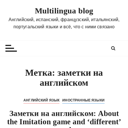
П
Multilingua blog
е
р
Английский, испанский, французский, итальянский,
е
португальский языки и всё, что с ними связано
й
т
и
к
с
о
Метка:
заметки на
д
английском
е
р
ж
АНГЛИЙСКИЙ ЯЗЫК
ИНОСТРАННЫЕ ЯЗЫКИ
и
м
Заметки на английском: About
о
the Imitation game and ‘different’
м