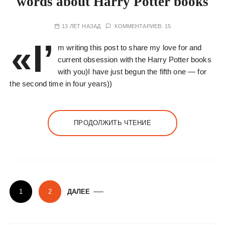
words about Harry Potter books
13 ЛЕТ НАЗАД
КОММЕНТАРИЕВ: 15
«I’
m writing this post to share my love for and
current obsession with the Harry Potter books
with you)I have just begun the fifth one — for
the second time in four years))
ПРОДОЛЖИТЬ ЧТЕНИЕ
П
1
2
ДАЛЕЕ
а
г