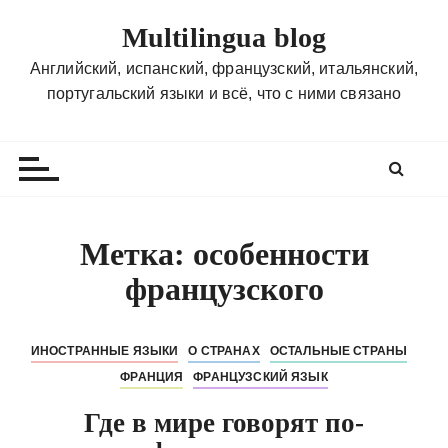
П
Multilingua blog
е
р
Английский, испанский, французский, итальянский,
е
португальский языки и всё, что с ними связано
й
т
и
к
с
о
Метка:
особенности
д
французского
е
р
ж
ИНОСТРАННЫЕ ЯЗЫКИ
О СТРАНАХ
ОСТАЛЬНЫЕ СТРАНЫ
и
ФРАНЦИЯ
ФРАНЦУЗСКИЙ ЯЗЫК
м
о
Где в мире говорят по-
м