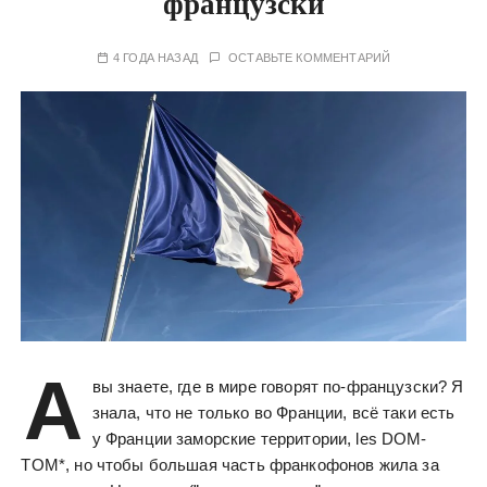
французски
у
4 ГОДА НАЗАД
ОСТАВЬТЕ КОММЕНТАРИЙ
А
вы знаете, где в мире говорят по-французски? Я
знала, что не только во Франции, всё таки есть
у Франции заморские территории, les DOM-
TOM*, но чтобы большая часть франкофонов жила за