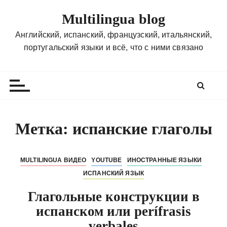
П
Multilingua blog
е
р
Английский, испанский, французский, итальянский,
е
португальский языки и всё, что с ними связано
й
т
и
к
с
о
Метка:
испанские глаголы
д
е
р
MULTILINGUA ВИДЕО
YOUTUBE
ИНОСТРАННЫЕ ЯЗЫКИ
ж
ИСПАНСКИЙ ЯЗЫК
и
Глагольные конструкции в
м
испанском или perífrasis
о
м
verbales