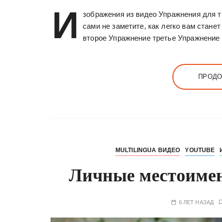
у
И
зображения из видео Упражнения для 
сами не заметите, как легко вам стане
второе Упражнение третье Упражнение
ПРОДО
MULTILINGUA ВИДЕО
YOUTUBE
Личные местоимен
6 ЛЕТ НАЗАД