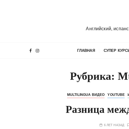
П
е
р
е
Английский, испанс
й
т
и
ГЛАВНАЯ
СУПЕР КУРС
к
с
о
Рубрика:
Mu
д
е
р
MULTILINGUA ВИДЕО
YOUTUBE
ж
и
Разница межд
м
о
м
6 ЛЕТ НАЗАД