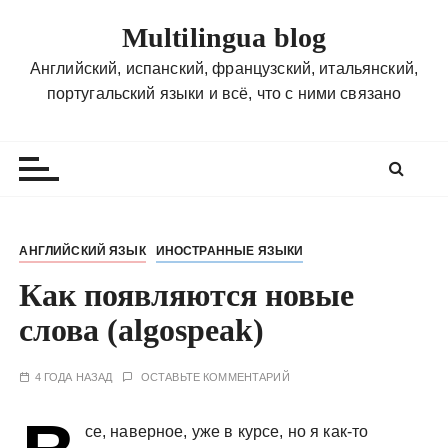
П
Multilingua blog
е
р
Английский, испанский, французский, итальянский,
е
португальский языки и всё, что с ними связано
й
т
и
к
с
о
АНГЛИЙСКИЙ ЯЗЫК
ИНОСТРАННЫЕ ЯЗЫКИ
д
Как появляются новые
е
р
слова (algospeak)
ж
и
4 ГОДА НАЗАД
ОСТАВЬТЕ КОММЕНТАРИЙ
м
о
се, наверное, уже в курсе, но я как-то
м