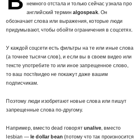
В
немного отстала и только сейчас узнала про
у
английский термин
algospeak
. Он
обозначает слова или выражения, которые люди
придумывают, чтобы обойти ограничения в соцсетях.
У каждой соцсети есть фильтры на те или иные слова
(а точнее тысячи слов), и если вы в своем видео или
тексте употребите то или иное запрещенное слово,
то ваш пост/видео не покажут даже вашим
подписчикам.
Поэтому люди изобретают новые слова или пишут
запрещенные слова по-другому.
Например, вместо dead говорят
unalive
, вместо
lesbian —
le dollar bean
(потому что так произносится